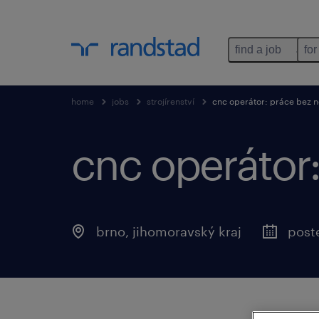
find a job
for
home
jobs
strojírenství
cnc operátor: práce bez 
cnc operátor
brno, jihomoravský kraj
post