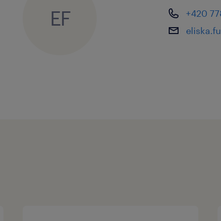
EF
+420 77
eliska.