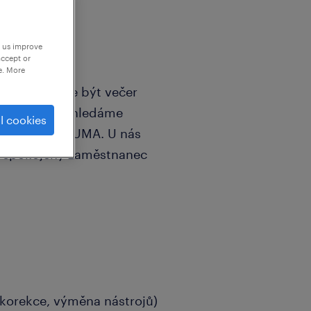
p us improve
accept or
e. More
ároveň chcete být večer
nského týmu hledáme
l cookies
a MAZAK a OKUMA. U nás
že spokojený zaměstnanec
(korekce, výměna nástrojů)