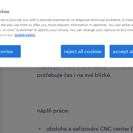
okies
es to provide you with a tailored experience, to diagnose technical problems, to hel
 We also use them to offer you more relevant information in searches. You can either 
, or click "customise" to specify your choice. You can change your options at any tim
is in our
cookie policy.
Hledáte špičkovou technologii, ale z
doma s rodinou? Do našeho strojíre
omise
reject all cookies
accept al
kolegu na CNC soustružnická centr
nejste jen číslo v docházce – víme, 
potřebuje čas i na své blízké.
náplň práce:
obsluha a seřizování CNC center 