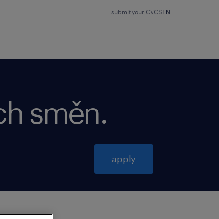
submit your CV
CS
EN
ch směn.
apply