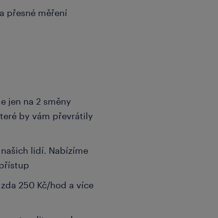
a přesné měření
me jen na 2 směny
teré by vám převrátily
ašich lidí. Nabízíme
 přístup
mzda 250 Kč/hod a více