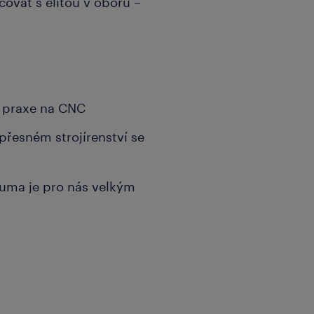
ovat s elitou v oboru –
y praxe na CNC
 přesném strojírenství se
uma je pro nás velkým
, reagujte prosím na tento
pověď, budeme Vás