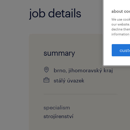
job details
about co
We use cooki
our website.
decline them
information 
cust
summary
brno, jihomoravský kraj
stálý úvazek
specialism
strojírenství