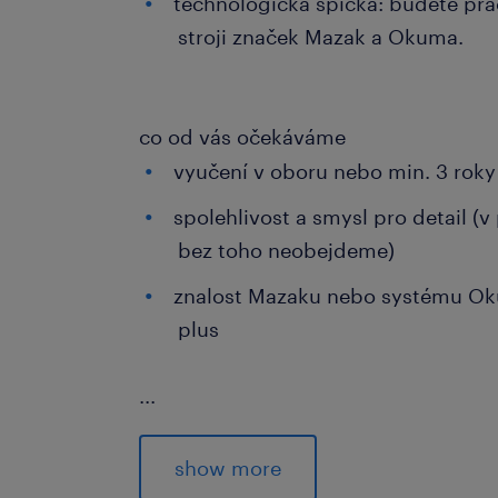
technologická špička: budete prac
stroji značek Mazak a Okuma.
co od vás očekáváme
vyučení v oboru nebo min. 3 rok
spolehlivost a smysl pro detail (v
bez toho neobejdeme)
znalost Mazaku nebo systému Ok
plus
...
jak se přihlásit
Pokud Vás tato nabídka práce zaujala
show more
inzerát. Jakmile dostaneme Vaši od