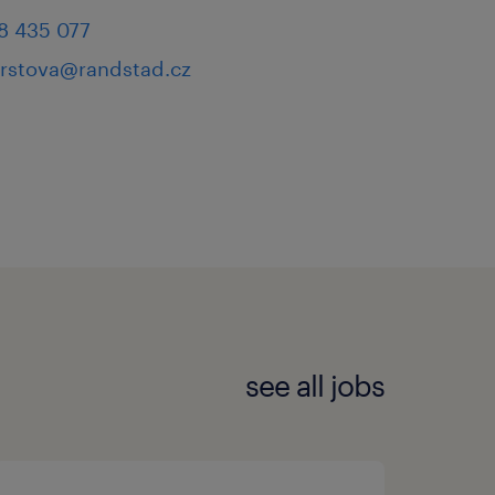
8 435 077
furstova@randstad.cz
see all jobs