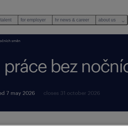
 talent
for employer
hr news & career
about us
nočních směn
: práce bez noční
ed 7 may 2026
closes 31 october 2026