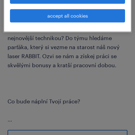
job details
accept all cookies
Baví Tě strojařina a chceš pracovat s tou
nejnovější technikou? Do týmu hledáme
parťáka, který si vezme na starost náš nový
laser RABBIT. Ozvi se nám a získej práci se
skvělými bonusy a kratší pracovní dobou.
Co bude náplní Tvojí práce?
...
🛠️ obsluha a kompletní seřízení CNC