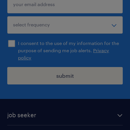
Máte doplňující otázky? Neváhejte nás
kontaktovat.
Přejeme Vám hodně úspěchů ve výběrovém
řízení a těšíme se na další spolupráci.
I consent to the use of my information for the
purpose of sending me job alerts.
Privacy
policy
Pokud si chcete prohlédnout kompletní
submit
nabídku otevřených pozic,
navštivte www.randstad.cz.
job seeker
find a job