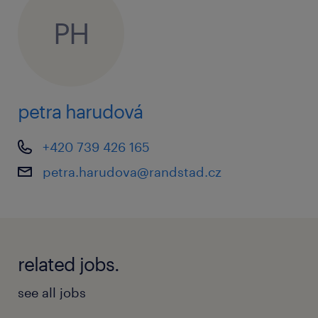
💶 další měsíční bonus za kvalitu 1 500 Kč
PH
přímo k výplatě
📈 každoroční revizi mezd – růst peněz
máš zaručený kolektivní smlouvou
petra harudová
💸 štědré příplatky za směny nad rámec
zákona
+420 739 426 165
🌴 celých 5 týdnů dovolené na pořádný
petra.harudova@randstad.cz
odpočinek
⏱️ kratší pracovní dobu jen 7,5 hodiny
denně
related jobs.
🔒 jistotu v podobě smlouvy na dobu
neurčitou
see all jobs
🍟 stravenkový paušál 100 Kč na den v