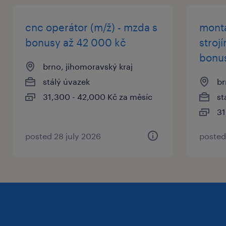
hotovosti
cnc operátor (m/ž) - mzda s
montá
🍲 dotované snídaně a obědy v naší
bonusy až 42 000 kč
stroj
vlastní jídelně za super ceny
bonus
brno, jihomoravský kraj
🏦 příspěvek na Tvoje penzijní připojištění
stálý úvazek
br
🎁 věrnostní odměny k pracovním a
31,300 - 42,000 Kč za měsíc
st
životním jubileím až do výše 15 500 Kč
31
📱 levnější mobilní tarif pro Tebe i celou
posted 28 july 2026
posted
Tvou rodinu
co od vás očekáváme
⚙️ strojírenské vzdělání nebo předchozí
zkušenost za CNC strojem