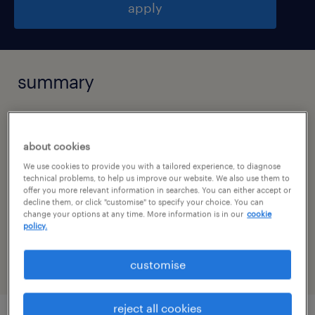
apply
summary
brno, jihomoravský kraj
about cookies
stálý úvazek
We use cookies to provide you with a tailored experience, to diagnose
technical problems, to help us improve our website. We also use them to
offer you more relevant information in searches. You can either accept or
decline them, or click "customise" to specify your choice. You can
specialism
change your options at any time. More information is in our
cookie
policy.
strojírenství
customise
reject all cookies