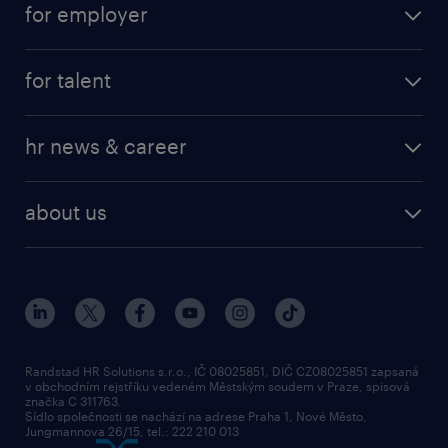
for employer
job at Amazon
operational
for talent
professional
operational
our service
hr news & career
professional
request a call back
employer brand research
about us
randstad research
about randstad
social responsibility
press releases
contacts & branches
Randstad HR Solutions s.r.o., IČ 08025851, DIČ CZ08025851 zapsaná
v obchodním rejstříku vedeném Městským soudem v Praze, spisová
značka C 311763.
Sídlo společnosti se nachází na adrese Praha 1, Nové Město,
Jungmannova 26/15, tel.: 222 210 013