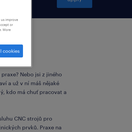
p us improve
accept or
e. More
l cookies
i praxe? Nebo jsi z jiného
aví a už v ní máš nějaké
dý, kdo má chuť pracovat a
sluhu CNC strojů pro
nických prvků. Praxe na