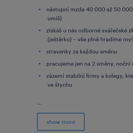
nástupní mzda 40 000 až 50 000 
umíš)
získáš u nás odborné svářečské 
(ještěrku) – vše plně hradíme my!
stravenky za každou směnu
pracujeme jen na 2 směny, noční 
zázemí stabilní firmy a kolegy, kt
ve štychu
...
co od vás očekáváme
Buď: máš výuční list nebo SŠ ve 
show more
praxi nepotřebuješ, vše tě naučí