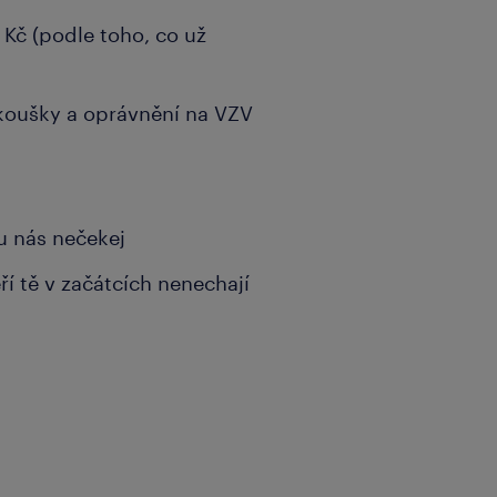
Kč (podle toho, co už
zkoušky a oprávnění na VZV
u nás nečekej
eří tě v začátcích nenechají
strojírenském oboru (zde
me)