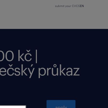
submit your CV
CS
EN
0 kč |
řečský průkaz
apply