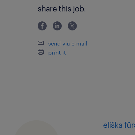
share this job.
Nebo: máš jiné vzdělání, ale v ob
už máš nějaké zkušenosti
A hlavně: manuální zručnost, spo
přístup k práci a ochotu pracov
send via e-mail
(ranní a odpolední – víkendy máš
print it
jak se přihlásit
Pokud Vás tato nabídka práce zaujala
inzerát. Jakmile dostaneme Vaši od
kontaktovat a informovat o dalším p
Máte doplňující otázky? Neváhejte ná
eliška fü