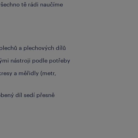
všechno tě rádi naučíme
 plechů a plechových dílů
ými nástroji podle potřeby
resy a měřidly (metr,
obený díl sedí přesně