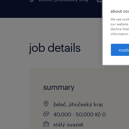
about co
We use cooki
our website.
decline them
information 
job details
cust
summary
želeč, jihočeský kraj
40,000 - 50,000 Kč 0
stálý úvazek