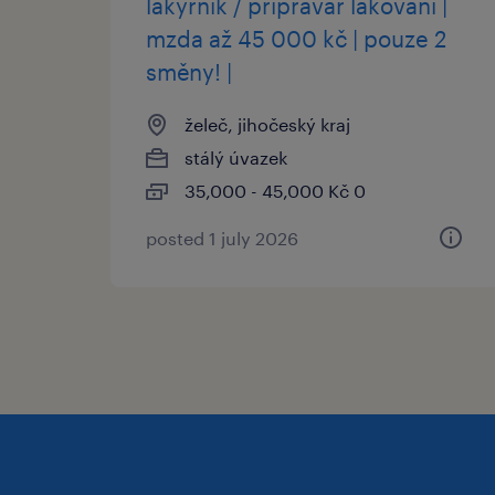
lakýrník / přípravář lakování |
mzda až 45 000 kč | pouze 2
směny! |
želeč, jihočeský kraj
stálý úvazek
35,000 - 45,000 Kč 0
posted 1 july 2026