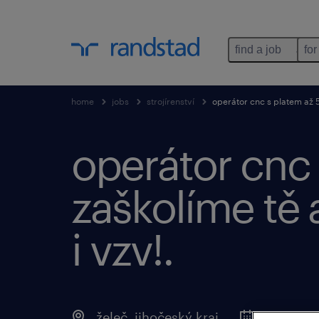
find a job
for
home
jobs
strojírenství
operátor cnc s platem až 5
operátor cnc 
zaškolíme tě 
i vzv!.
želeč, jihočeský kraj
posted 8