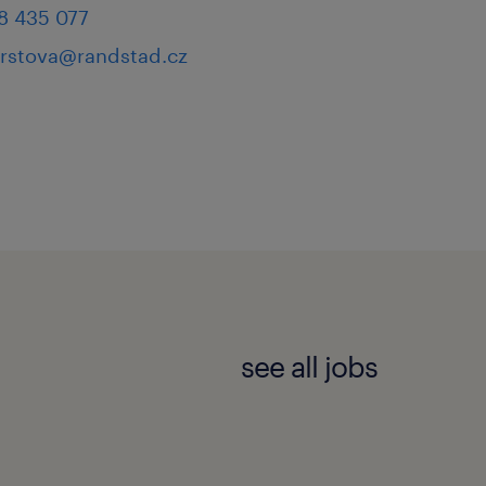
ovém řízení a těšíme se
8 435 077
furstova@randstad.cz
tní nabídku otevřených
see all jobs