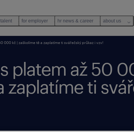
 talent
for employer
hr news & career
about us
0 000 kč | zaškolíme tě a zaplatíme ti svářečský průkaz i vzv!
s platem až 50 00
a zaplatíme ti svá
 june 2026
closes 31 october 2026