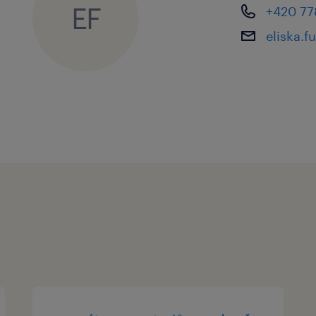
Přejeme Vám hodně úspěchů ve výběr
EF
+420 77
na další spolupráci.
eliska.
Pokud si chcete prohlédnout komple
pozic, navštivte www.randstad.cz.