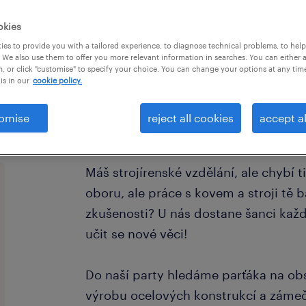
okies
es to provide you with a tailored experience, to diagnose technical problems, to hel
 We also use them to offer you more relevant information in searches. You can either 
, or click "customise" to specify your choice. You can change your options at any tim
is in our
cookie policy.
omise
reject all cookies
accept al
Máš strojírenské vzdělání, ale chybí t
oboru, ale práce s kovem a stroji tě b
zkušenosti? U nás dostane šanci kaž
učit se nové věci!
Do naší party hledáme parťáka na ob
výrobu ocelových konstrukcí a zámeč