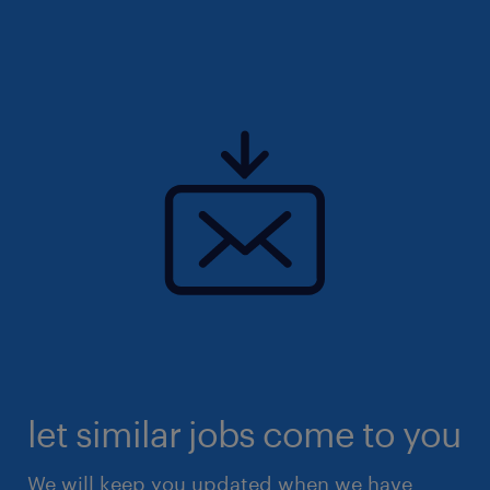
kontaktovat.
Přejeme Vám hodně úspěchů ve výběrovém
řízení a těšíme se na další spolupráci.
Pokud si chcete prohlédnout kompletní
nabídku otevřených pozic,
navštivte www.randstad.cz.
let similar jobs come to you
We will keep you updated when we have