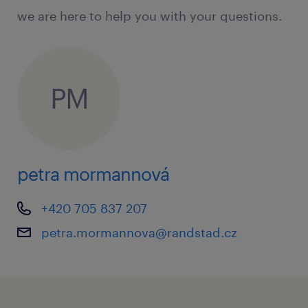
volné víkendy
we are here to help you with your questions.
základní mzdu 35 000 Kč + variabilní
složka (dle praxe)
roční bonus ve výši až 100 % vaší hrubé
PM
měsíční mzdy
stravenkový paušál (100 Kč/den)
příspěvek na dopravu
petra mormannová
+420 705 837 207
co od vás očekáváme
petra.mormannova@randstad.cz
manuální zručnost
technické myšlení
pečlivost a spolehlivost