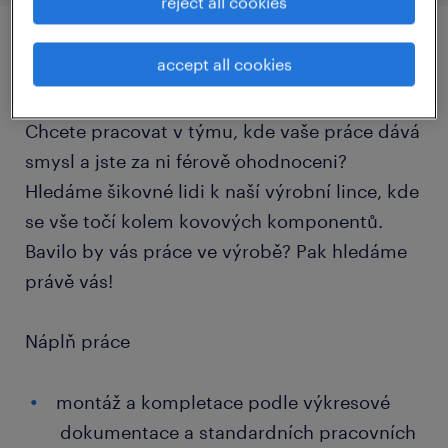
reject all cookies
accept all cookies
job details
Chcete pracovat v týmu, kde vaše práce dává
smysl a jste za ni férově ohodnoceni?
Hledáme šikovné lidi k naší výrobní lince, kde
se vše točí kolem kovových komponentů.
Bavilo by vás práce ve výrobě? Pak hledáme
právě vás!
Náplň práce
montáž a kompletace podle výkresové
dokumentace a standardních pracovních