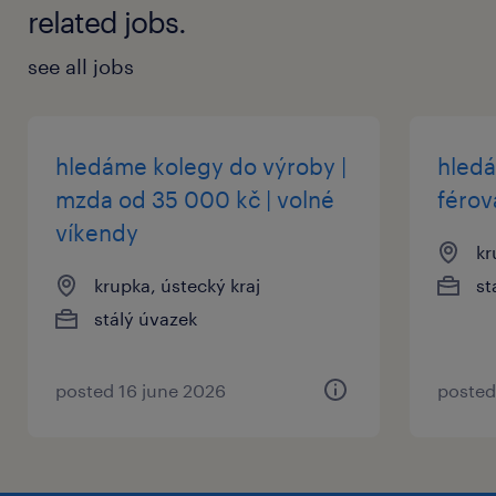
related jobs.
základní orientace v kovovýrobě výhodou
see all jobs
ochotu pracovat na dvě směny
řidičský průkaz sk. B a vlastní auto
(podmínka pro bezproblémové dojíždění
hledáme kolegy do výroby |
hledá
na směny)
mzda od 35 000 kč | volné
férov
víkendy
kr
krupka, ústecký kraj
st
jak se přihlásit
stálý úvazek
Pokud Vás tato nabídka práce zaujala,
reagujte prosím na tento inzerát. Jakmile
dostaneme Vaši odpověď, budeme Vás
posted 16 june 2026
posted
kontaktovat a informovat o dalším průběhu.
Máte doplňující otázky? Neváhejte nás