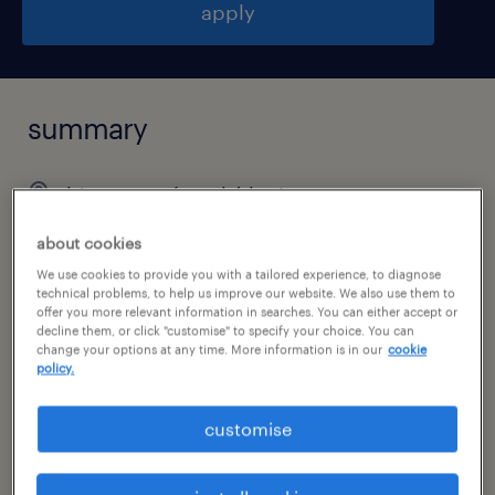
apply
summary
bitozeves, ústecký kraj
35,000 - 45,000 Kč za měsíc
about cookies
stálý úvazek
We use cookies to provide you with a tailored experience, to diagnose
technical problems, to help us improve our website. We also use them to
offer you more relevant information in searches. You can either accept or
decline them, or click "customise" to specify your choice. You can
change your options at any time. More information is in our
cookie
policy.
specialism
výroba a průmysl
customise