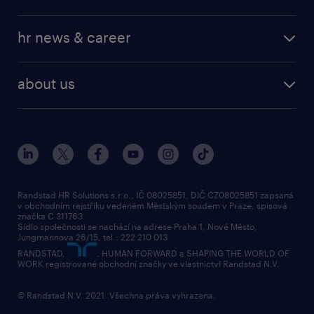
professional
operational
our service
hr news & career
professional
request a call back
employer brand research
about us
randstad research
about randstad
social responsibility
press releases
contacts & branches
Randstad HR Solutions s.r.o., IČ 08025851, DIČ CZ08025851 zapsaná
v obchodním rejstříku vedeném Městským soudem v Praze, spisová
značka C 311763.
Sídlo společnosti se nachází na adrese Praha 1, Nové Město,
Jungmannova 26/15, tel.: 222 210 013
RANDSTAD,
, HUMAN FORWARD a SHAPING THE WORLD OF
WORK registrované obchodní značky ve vlastnictví Randstad N.V.
© Randstad N.V. 2021. Všechna práva vyhrazena.