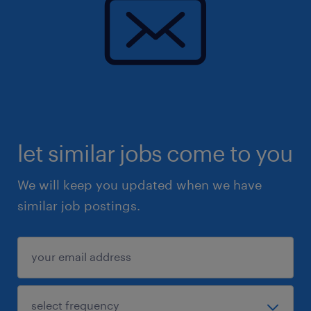
Pokud si chcete prohlédnout kompletní
nabídku otevřených pracovních pozic,
navštivte www.randstad.cz.
Těšíme se na další spolupráci.
let similar jobs come to you
We will keep you updated when we have
similar job postings.