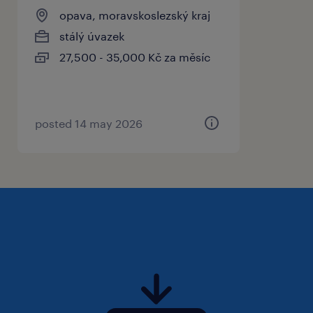
opava, moravskoslezský kraj
věk min. 18 let
stálý úvazek
ochotu dojíždět na pracoviště
27,500 - 35,000 Kč za měsíc
jak se přihlásit
posted 14 may 2026
Zaujala Vás tato pozice? Vyplňte kontaktní
formulář.
V případě jakýchkoliv dotazů, neváhejte nás
kontaktovat na tel. +420 734 433 961, nebo se
dostavte do kanceláře Randstad – Dolní
náměstí 21, 74601 Opava a to v pondělí v 10 -
12 a 13 - 15 hod.