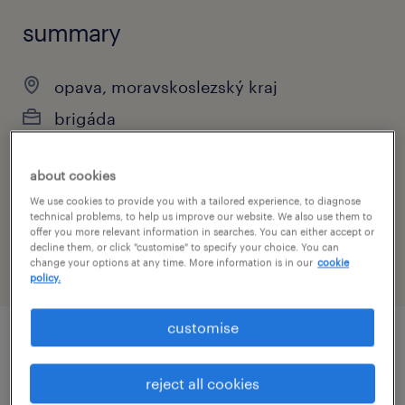
summary
opava, moravskoslezský kraj
brigáda
about cookies
specialism
We use cookies to provide you with a tailored experience, to diagnose
technical problems, to help us improve our website. We also use them to
výroba a průmysl
offer you more relevant information in searches. You can either accept or
decline them, or click "customise" to specify your choice. You can
change your options at any time. More information is in our
cookie
policy.
customise
job details
reject all cookies