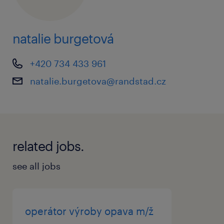
symbolické ceny
dotované stravování a nápoje, hlavní jídlo
natalie burgetová
již od 46 Kč
+420 734 433 961
nástup možný ihned nebo dle dohody
natalie.burgetova@randstad.cz
dlouhodobá spolupráce, hledáme šikovné
pracovníky, které si zaučíme
možnost přechodu na HPP nebo do
kmene společnosti
related jobs.
see all jobs
co od vás očekáváme
ochotu pracovat ve směnném provozu
operátor výroby opava m/ž
dobrý zdravotní stav