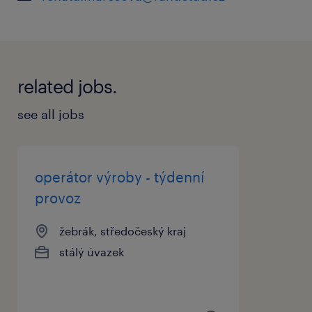
Přejeme Vám hodně úspěchů ve výběrovém
řízení a těšíme se na další spolupráci.
related jobs.
Pokud si chcete prohlédnout kompletní
see all jobs
nabídku otevřených pozic,
navštivte www.randstad.cz.
operátor výroby - týdenní
provoz
žebrák, středočeský kraj
stálý úvazek