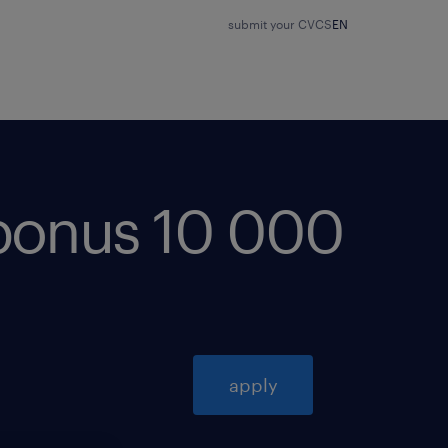
submit your CV
CS
EN
 bonus 10 000
apply