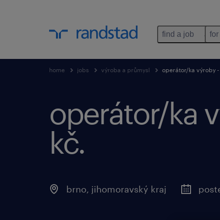
find a job
for
home
jobs
výroba a průmysl
operátor/ka výroby -
operátor/ka 
kč.
brno, jihomoravský kraj
post