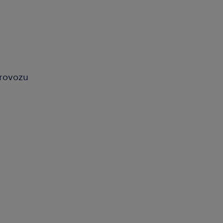
rovozu
, reagujte prosím na tento
pověď, budeme Vás
růběhu.
s kontaktovat.