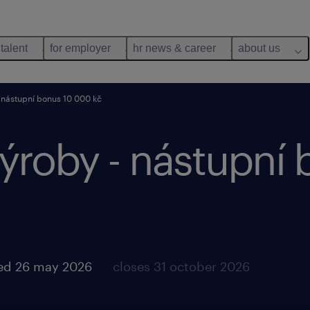
 talent
for employer
hr news & career
about us
 nástupní bonus 10 000 kč
výroby - nástupní
ed 26 may 2026
closes 31 october 2026