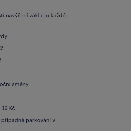
tí navýšení základu každé
zdy
Kč
č
noční směny
 39 Kč
 případně parkování v