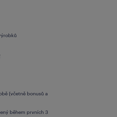
 výrobků
í
obě (včetně bonusů a
cený během prvních 3