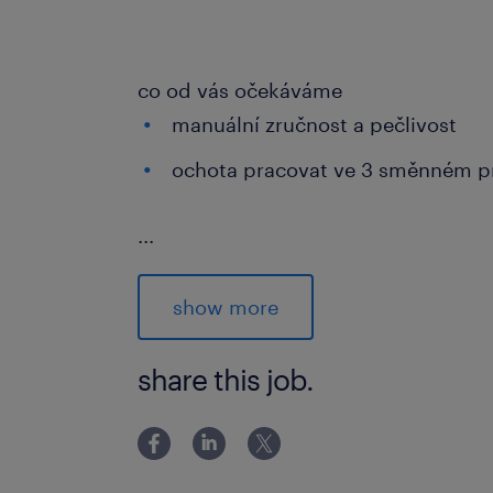
co od vás očekáváme
manuální zručnost a pečlivost
ochota pracovat ve 3 směnném p
...
jak se přihlásit
Pokud Vás tato nabídka práce zaujala
show more
inzerát. Jakmile dostaneme Vaši od
kontaktovat a informovat o dalším p
share this job.
Máte doplňující otázky? Neváhejte ná