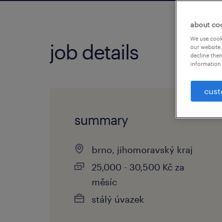
about co
We use cooki
job details
our website.
decline them
information 
cust
summary
brno, jihomoravský kraj
25,000 - 30,500 Kč za
měsíc
stálý úvazek