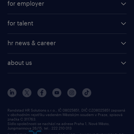
for employer
job at Amazon
operational
for talent
professional
operational
our service
hr news & career
professional
request a call back
employer brand research
about us
randstad research
about randstad
social responsibility
press releases
contacts & branches
Randstad HR Solutions s.r.o., IČ 08025851, DIČ CZ08025851 zapsaná
v obchodním rejstříku vedeném Městským soudem v Praze, spisová
značka C 311763.
Sídlo společnosti se nachází na adrese Praha 1, Nové Město,
Jungmannova 26/15, tel.: 222 210 013