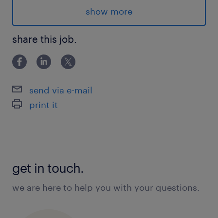
ukazatelů svěřených výrobních linek
show more
koordinace technických činností na
share this job.
výrobních linkách
návrh, evidence a schvalování
technických změn výrobních linek
send via e-mail
zavádění zlepšovacích a nápravných
print it
opatření v oblasti kvality, efektivity a
bezpečnosti
nastavování a stabilizace procesních
parametrů ve výrobě, lean management,
get in touch.
zvyšování efektivity
we are here to help you with your questions.
spolupráce při zavádění nových
výrobních procesů