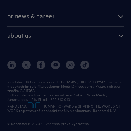
professional
operational
our service
hr news & career
professional
request a call back
employer brand research
about us
randstad research
about randstad
social responsibility
press releases
contacts & branches
Randstad HR Solutions s.r.o., IČ 08025851, DIČ CZ08025851 zapsaná
v obchodním rejstříku vedeném Městským soudem v Praze, spisová
značka C 311763.
Sídlo společnosti se nachází na adrese Praha 1, Nové Město,
Jungmannova 26/15, tel.: 222 210 013
RANDSTAD,
, HUMAN FORWARD a SHAPING THE WORLD OF
WORK registrované obchodní značky ve vlastnictví Randstad N.V.
© Randstad N.V. 2021. Všechna práva vyhrazena.