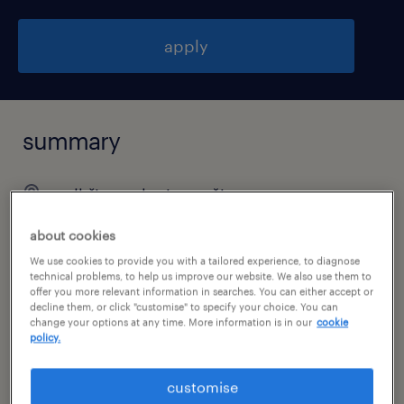
apply
summary
pelhřimov, kraj vysočina
stálý úvazek
about cookies
We use cookies to provide you with a tailored experience, to diagnose
technical problems, to help us improve our website. We also use them to
offer you more relevant information in searches. You can either accept or
specialism
decline them, or click "customise" to specify your choice. You can
change your options at any time. More information is in our
cookie
výroba a průmysl
policy.
customise