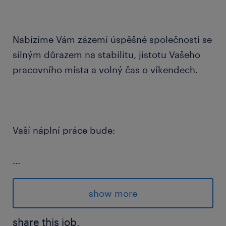
Nabízíme Vám zázemí úspěšné společnosti se
silným důrazem na stabilitu, jistotu Vašeho
pracovního místa a volný čas o víkendech.
Vaší náplní práce bude:
...
seřizování a obsluha moderních
vstřikovacích lisů
show more
zajištění plynulého chodu výroby v rámci
share this job.