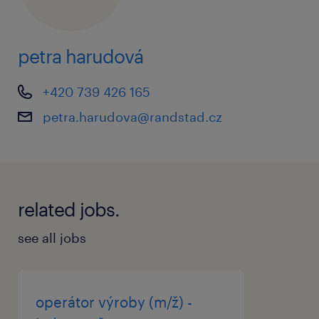
moderním vybavením
pravidelné pololetní bonusy k platu
petra harudová
mimořádné odměny ze zisku společnosti
+420 739 426 165
měsíční příspěvek na dopravu do
zaměstnání
petra.harudova@randstad.cz
příspěvek na penzijní připojištění nebo
DIP
dotované závodní stravování nebo
related jobs.
stravenkový paušál
see all jobs
plně hrazená odborná školení zajišťovaná
zaměstnavatelem
kompletní pracovní oděv a obuv včetně
operátor výroby (m/ž) -
servisu praní