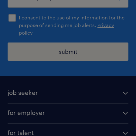
nabídku otevřených pozic,
navštivte www.randstad.cz.
I consent to the use of my information for the
purpose of sending me job alerts.
Privacy
policy
submit
job seeker
find a job
for employer
job at Amazon
operational
for talent