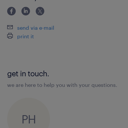
třísměnného provozu
kontrola kvality hotových výrobků a
odstraňování běžných závad
send via e-mail
spolupráce s ostatními členy týmu na
print it
plnění plánu
co vám nabídneme
get in touch.
stabilní zaměstnání se smlouvou na dobu
we are here to help you with your questions.
neurčitou po zapracování
volné víkendy – práce probíhá výhradně v
režimu od pondělí do pátku
PH
práci v čistém prostředí se zcela novým