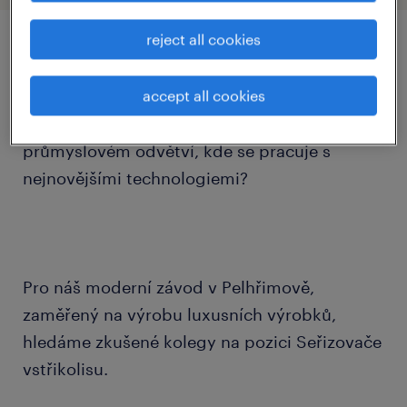
reject all cookies
job details
accept all cookies
Hledáte perspektivní uplatnění v čistém
průmyslovém odvětví, kde se pracuje s
nejnovějšími technologiemi?
Pro náš moderní závod v Pelhřimově,
zaměřený na výrobu luxusních výrobků,
hledáme zkušené kolegy na pozici Seřizovače
vstřikolisu.