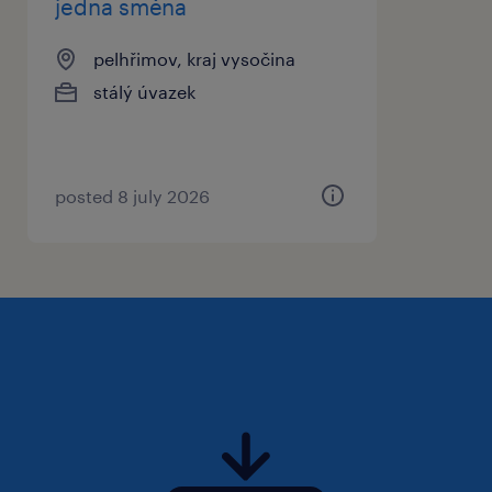
jedna směna
bezplatné parkování přímo u budovy
pelhřimov, kraj vysočina
firmy
stálý úvazek
co od vás očekáváme
posted 8 july 2026
alespoň roční zkušenost z prostředí
vstřikolisovny - není podmínkou
praxi v třísměnném provozu
ochotu rozvíjet své profesní dovednosti
spolehlivost a schopnost týmové
spolupráce