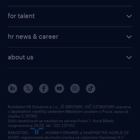
job at Amazon
operational
for talent
professional
operational
our service
hr news & career
professional
request a call back
employer brand research
about us
randstad research
about randstad
social responsibility
press releases
contacts & branches
Randstad HR Solutions s.r.o., IČ 08025851, DIČ CZ08025851 zapsaná
v obchodním rejstříku vedeném Městským soudem v Praze, spisová
značka C 311763.
Sídlo společnosti se nachází na adrese Praha 1, Nové Město,
Jungmannova 26/15, tel.: 222 210 013
RANDSTAD,
, HUMAN FORWARD a SHAPING THE WORLD OF
WORK registrované obchodní značky ve vlastnictví Randstad N.V.