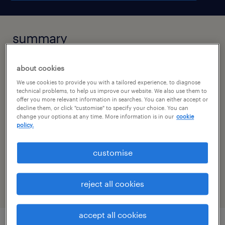
summary
české budějovice, jihočeský kraj
about cookies
We use cookies to provide you with a tailored experience, to diagnose
35,000 - 50,000 Kč za měsíc
technical problems, to help us improve our website. We also use them to
offer you more relevant information in searches. You can either accept or
stálý úvazek
decline them, or click "customise" to specify your choice. You can
change your options at any time. More information is in our
cookie
policy.
specialism
customise
prodej a obchod
reject all cookies
accept all cookies