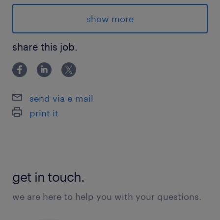
představovat revoluční produkty
zákazníkům
show more
kompletní péče o stálé zákazníky a aktivní
share this job.
získávání nových (včetně registrace)
řešení reklamací, servis zařízení a základní
administrativa
send via e-mail
print it
co vám nabídneme
mzdu až 50 000 Kč
get in touch.
25 dní dovolené + 4 dny pro zdraví
we are here to help you with your questions.
stravenkový paušál, Multisport karta a
nadstandardní příplatky