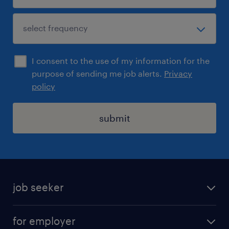
Pokud si chcete prohlédnout kompletní
nabídku otevřených pozic,
I consent to the use of my information for the
navštivte www.randstad.cz.
purpose of sending me job alerts.
Privacy
policy
submit
job seeker
find a job
for employer