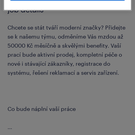
job details
Chcete se stát tváří moderní značky? Přidejte
se k našemu týmu, odměníme Vás mzdou až
50000 Kč měsíčně a skvělými benefity. Vaší
prací bude aktivní prodej, kompletní péče o
nové i stávající zákazníky, registrace do
systému, řešení reklamací a servis zařízení.
Co bude náplní vaší práce
...