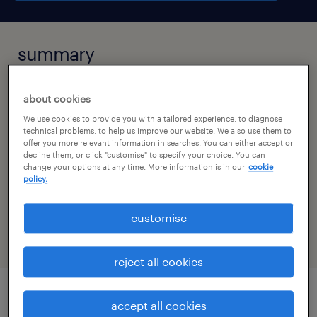
summary
olomouc, olomoucký kraj
about cookies
stálý úvazek
We use cookies to provide you with a tailored experience, to diagnose
technical problems, to help us improve our website. We also use them to
offer you more relevant information in searches. You can either accept or
decline them, or click "customise" to specify your choice. You can
change your options at any time. More information is in our
cookie
policy.
specialism
strojírenství
customise
reject all cookies
accept all cookies
job details