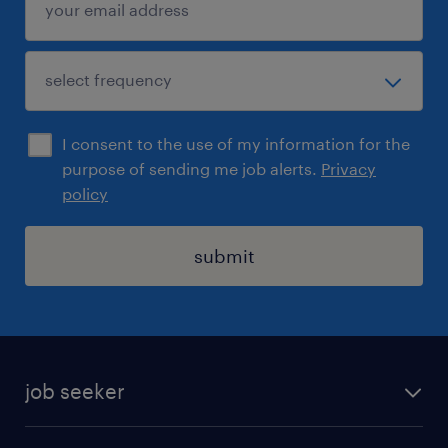
pokud umíte v Espritu nebo máte
zkušenost s horizontálními frézkami,
máte u nás náskok
I consent to the use of my information for the
jak se přihlásit
purpose of sending me job alerts.
Privacy
Pokud Vás tato nabídka práce zaujala,
policy
reagujte prosím na tento inzerát. Jakmile
dostaneme Vaši odpověď, budeme Vás
submit
kontaktovat a informovat o dalším průběhu.
Máte doplňující otázky? Neváhejte nás
kontaktovat.
job seeker
Přejeme Vám hodně úspěchů ve výběrovém
find a job