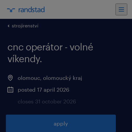
strojírenství
cnc operátor - volné
víkendy.
olomouc, olomoucký kraj
posted 17 april 2026
closes 31 october 2026
apply