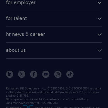
řízení a těšíme se na další spolupráci.
for employer
job at Amazon
operational
for talent
professional
Pokud si chcete prohlédnout kompletní
operational
our service
hr news & career
nabídku otevřených pozic,
professional
request a call back
navštivte www.randstad.cz.
employer brand research
about us
randstad research
about randstad
social responsibility
press releases
contacts & branches
Randstad HR Solutions s.r.o., IČ 08025851, DIČ CZ08025851 zapsaná
v obchodním rejstříku vedeném Městským soudem v Praze, spisová
značka C 311763.
Sídlo společnosti se nachází na adrese Praha 1, Nové Město,
Jungmannova 26/15, tel.: 222 210 013