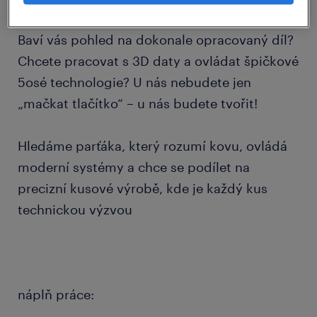
Baví vás pohled na dokonale opracovaný díl?
Chcete pracovat s 3D daty a ovládat špičkové
5osé technologie? U nás nebudete jen
„mačkat tlačítko“ – u nás budete tvořit!
Hledáme parťáka, který rozumí kovu, ovládá
moderní systémy a chce se podílet na
precizní kusové výrobě, kde je každý kus
technickou výzvou
náplň práce:
...