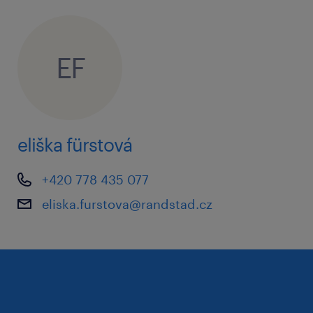
co vám nabídneme
EF
motivační mzda: vážíme si vašich
schopností a podle toho se bude odvíjet
Vaše mzda
25 dní dovolené je u nás samozřejmostí
eliška fürstová
multisport karta pro váš aktivní
+420 778 435 077
odpočinek
eliska.furstova@randstad.cz
příspěvky na penzijní připojištění
flexibilní Cafeteria systém – vyberte si
benefity, které využijete
příspěvky na stravování (kvalitní obědy za