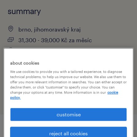
summary
brno, jihomoravský kraj
31,300 - 39,000 Kč za měsíc
stálý úvazek
about cookies
We use cookies to provide you with a tailored experience, to diagnose
technical problems, to help us improve our website. We also use them to
specialism
offer you more relevant information in searches. You can either accept or
strojírenství
decline them, or click "customise" to specify your choice. You can
change your options at any time. More information is in our
cookie
policy.
customise
job details
reject all cookies