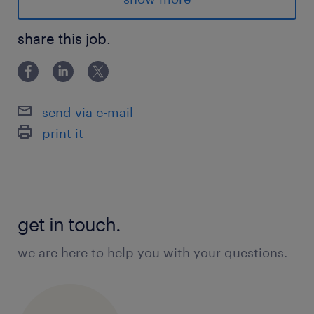
(podsestavy, hydromotory a nápravy)
share this job.
aplikace ochranných a estetických nátěrů
zodpovědnost za dodržování kvality a
tloušťky laku
send via e-mail
pravidelná údržba lakovacího vybavení a
print it
celého pracoviště lakovny
co vám nabídneme
get in touch.
skvělé finanční ohodnocení: nástupní
we are here to help you with your questions.
mzda 31 300 – 34 000 Kč hrubého (podle
vašich zkušeností)