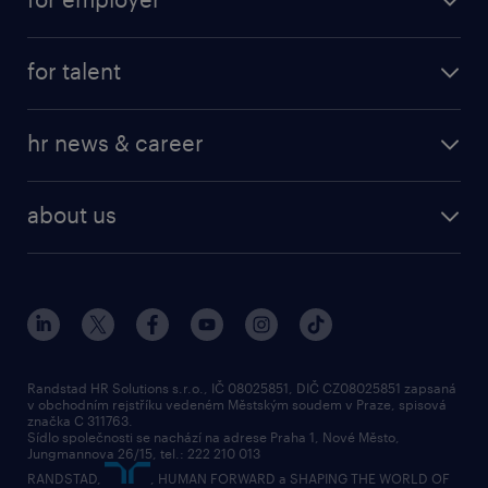
job at Amazon
operational
for talent
professional
operational
our service
hr news & career
professional
request a call back
employer brand research
about us
randstad research
about randstad
social responsibility
press releases
contacts & branches
Randstad HR Solutions s.r.o., IČ 08025851, DIČ CZ08025851 zapsaná
v obchodním rejstříku vedeném Městským soudem v Praze, spisová
značka C 311763.
Sídlo společnosti se nachází na adrese Praha 1, Nové Město,
Jungmannova 26/15, tel.: 222 210 013
RANDSTAD,
, HUMAN FORWARD a SHAPING THE WORLD OF