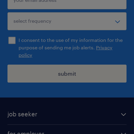
Pokud si chcete prohlédnout kompletní
nabídku otevřených pozic,
navštivte www.randstad.cz.
I consent to the use of my information for the
purpose of sending me job alerts.
Privacy
policy
submit
job seeker
find a job
for employer