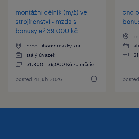
směny
montážní dělník (m/ž) ve
cnc o
strojírenství - mzda s
bonus
stabilní zázemí a možnost okamžitého
bonusy až 39 000 kč
nástupu
br
brno, jihomoravský kraj
st
stálý úvazek
31
co od vás očekáváme
31,300 - 39,000 Kč za měsíc
výuční list nebo SŠ vzdělání - technický
obor
posted 28 july 2026
posted
zkušenosti s lakováním
manuální zručnost, spolehlivost a smysl
pro detail a estetiku
orientaci ve výrobní dokumentaci
ochotu pracovat ve třísměnném provozu