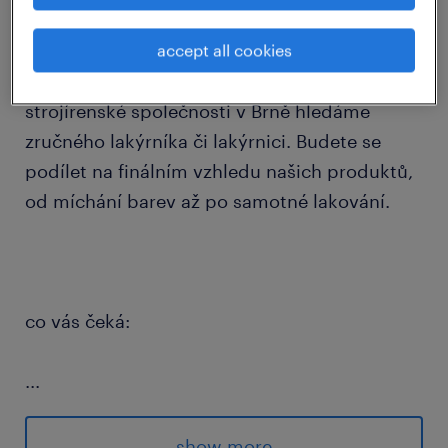
Hledáte práci, za kterou je hned vidět
accept all cookies
výsledek? Do moderní lakovny stabilní
strojírenské společnosti v Brně hledáme
zručného lakýrníka či lakýrnici. Budete se
podílet na finálním vzhledu našich produktů,
od míchání barev až po samotné lakování.
co vás čeká:
...
zajištění finální povrchové úpravy a
lakování strojírenských produktů
show more