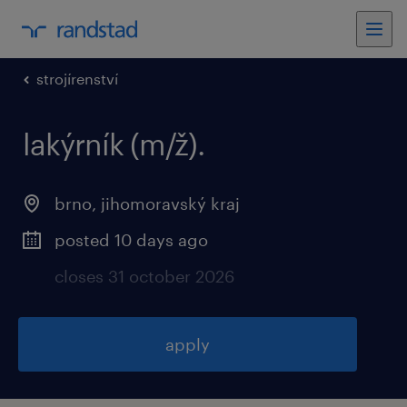
strojírenství
lakýrník (m/ž).
brno, jihomoravský kraj
posted 10 days ago
closes 31 october 2026
apply