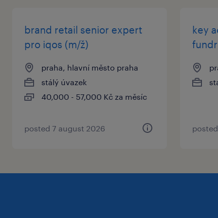
brand retail senior expert
key a
co od vás očekáváme
pro iqos (m/ž)
fundr
zkušenost z oboru je absolutní nutností:
hledáme člověka, který má prokazatelnou
praha, hlavní město praha
pr
praxi z oblasti reklamních předmětů,
stálý úvazek
st
produkce firemního oblečení, eventového
40,000 - 57,000 Kč za měsíc
managementu nebo velmi blízkého B2B
segmentu (čisté online agentury pro tuto
posted 7 august 2026
posted
pozici nejsou relevantní).
tah na branku a vlastní drive:
potřebujeme „huntera“, který zná nákupní
procesy velkých firem a ideálně má síť
kontaktů, kterou dokáže v novém,
technologicky silném zázemí zúročit.