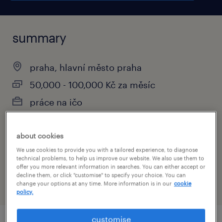
summary
praha, hlavní město praha
50,000 - 100,000 Kč za měsíc
práce na ičo
about cookies
specialism
We use cookies to provide you with a tailored experience, to diagnose
technical problems, to help us improve our website. We also use them to
prodej a obchod
offer you more relevant information in searches. You can either accept or
decline them, or click "customise" to specify your choice. You can
change your options at any time. More information is in our
cookie
policy.
customise