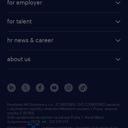
for employer
job at Amazon
operational
for talent
professional
operational
our service
hr news & career
professional
request a call back
employer brand research
about us
randstad research
about randstad
social responsibility
press releases
contacts & branches
Randstad HR Solutions s.r.o., IČ 08025851, DIČ CZ08025851 zapsaná
v obchodním rejstříku vedeném Městským soudem v Praze, spisová
značka C 311763.
Sídlo společnosti se nachází na adrese Praha 1, Nové Město,
Jungmannova 26/15, tel.: 222 210 013
RANDSTAD,
, HUMAN FORWARD a SHAPING THE WORLD OF