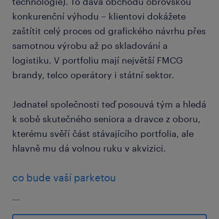
technologie). To dává obchodu obrovskou
konkurenční výhodu – klientovi dokážete
zaštítit celý proces od grafického návrhu přes
samotnou výrobu až po skladování a
logistiku. V portfoliu mají největší FMCG
brandy, telco operátory i státní sektor.
Jednatel společnosti teď posouvá tým a hledá
k sobě skutečného seniora a dravce z oboru,
kterému svěří část stávajícího portfolia, ale
hlavně mu dá volnou ruku v akvizici.
co bude vaší parketou
...
farming i akvizice: převezmeš péči o