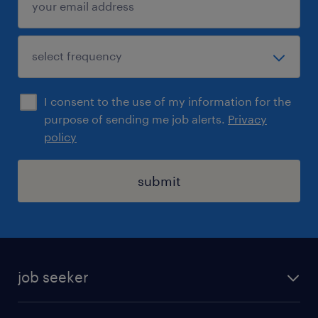
Pokud si chcete prohlédnout kompletní
nabídku otevřených pozic,
navštivte www.randstad.cz.
I consent to the use of my information for the
purpose of sending me job alerts.
Privacy
policy
submit
job seeker
find a job