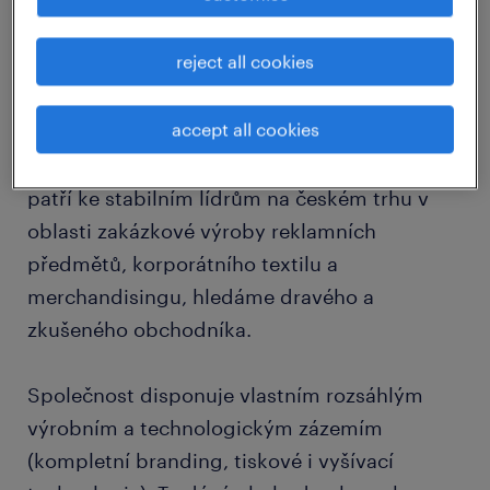
job details
reject all cookies
Senior Account Manager | Reklamní
accept all cookies
předměty a textil
Pro významnou českou společnost, která
patří ke stabilním lídrům na českém trhu v
oblasti zakázkové výroby reklamních
předmětů, korporátního textilu a
merchandisingu, hledáme dravého a
zkušeného obchodníka.
Společnost disponuje vlastním rozsáhlým
výrobním a technologickým zázemím
(kompletní branding, tiskové i vyšívací