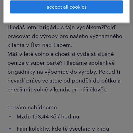
accept all cookies
job details
Hledáš letní brigádu s fajn výdělkem?Pojď
pracovat do výroby pro našeho významného
klienta v Ústí nad Labem.
Máš v létě volno a chceš si vydělat slušné
peníze v super partě? Hledáme spolehlivé
brigádníky na výpomoc do výroby. Pokud ti
nevadí práce ve stoje od pondělí do pátku a
chceš mít volné víkendy, jsi náš člověk.
co vám nabídneme
Mzdu 153,44 Kč / hodinu
Fajn kolektiv, kde tě všechno v klidu