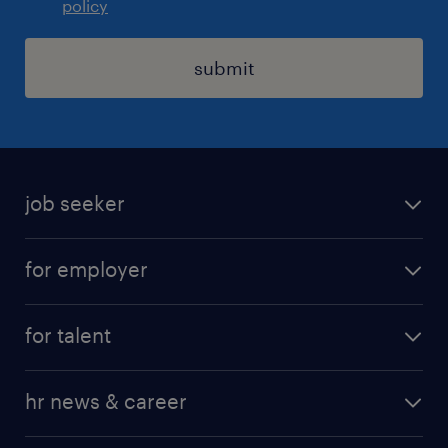
policy
submit
job seeker
find a job
for employer
job at Amazon
operational
for talent
professional
operational
our service
hr news & career
professional
request a call back