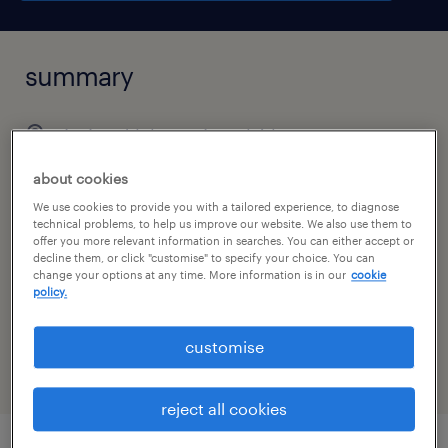
summary
ústí nad labem, ústecký kraj
140 - 153 Kč za hodinu
about cookies
brigáda
We use cookies to provide you with a tailored experience, to diagnose
technical problems, to help us improve our website. We also use them to
offer you more relevant information in searches. You can either accept or
decline them, or click "customise" to specify your choice. You can
change your options at any time. More information is in our
cookie
policy.
specialism
výroba a průmysl
customise
reject all cookies