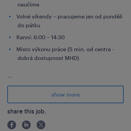
naučíme
Volné víkendy – pracujeme jen od pondělí
do pátku
Ranní: 6:00 – 14:30
Místo výkonu práce (5 min. od centra -
dobrá dostupnost MHD)
...
co od vás očekáváme
Časová flexibilita - směny od 6:00 do
show more
14:30
share this job.
Manuální zručnost, spolehlivost
Nástup ihned