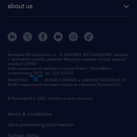
employer brand research
about us
randstad research
about randstad
social responsibility
press releases
contacts & branches
Randstad HR Solutions s.r.o., IČ 08025851, DIČ CZ08025851 zapsaná
v obchodním rejstříku vedeném Městským soudem v Praze, spisová
značka C 311763.
Sídlo společnosti se nachází na adrese Praha 1, Nové Město,
Jungmannova 26/15, tel.: 222 210 013
RANDSTAD,
, HUMAN FORWARD a SHAPING THE WORLD OF
WORK registrované obchodní značky ve vlastnictví Randstad N.V.
© Randstad N.V. 2021. Všechna práva vyhrazena.
terms & conditions
data processing information
human rights