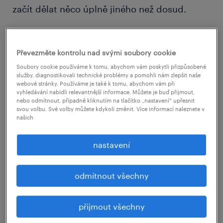
začít dělat něco úplně jiného než dosud.
Kdo změnil zaměstnání a proč?
Převezměte kontrolu nad svými soubory cookie
Soubory cookie používáme k tomu, abychom vám poskytli přizpůsobené
Během posledního půl roku změnilo
služby, diagnostikovali technické problémy a pomohli nám zlepšit naše
zaměstnání 21,7 % lidí, což je o 4,7 % více než v
webové stránky. Používáme je také k tomu, abychom vám při
vyhledávání nabídli relevantnější informace. Můžete je buď přijmout,
předchozí vlně průzkumu. Míra fluktuace byla
nebo odmítnout, případně kliknutím na tlačítko „nastavení“ upřesnit
svou volbu. Své volby můžete kdykoli změnit. Více informací naleznete v
výrazně vyšší u mužů (25,8 %) než u žen (17,9
našich
%). Nejvyšší podíl těch, kteří měnili práci,
připadá na věkové kategorie 25 až 34 let (29,2
nastavení
%) a 35 až 44 let (25,3 %). Jako nejčastější
důvod pro změnu zaměstnavatele uváděli
odmítnout všechny
respondenti průzkumu získání lepších
pracovních podmínek (33 %), nespokojenost
přijmout všechny
se stávajícím zaměstnavatelem (27 %) a