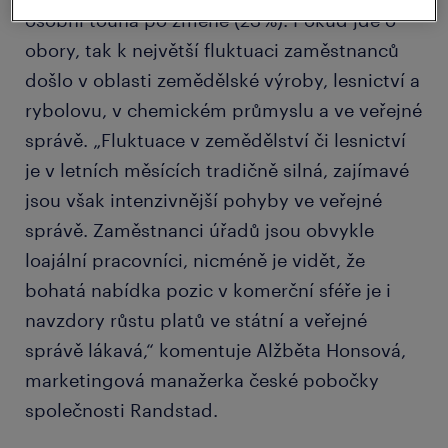
osobní touha po změně (23 %). Pokud jde o
obory, tak k největší fluktuaci zaměstnanců
došlo v oblasti zemědělské výroby, lesnictví a
rybolovu, v chemickém průmyslu a ve veřejné
správě. „Fluktuace v zemědělství či lesnictví
je v letních měsících tradičně silná, zajímavé
jsou však intenzivnější pohyby ve veřejné
správě. Zaměstnanci úřadů jsou obvykle
loajální pracovníci, nicméně je vidět, že
bohatá nabídka pozic v komerční sféře je i
navzdory růstu platů ve státní a veřejné
správě lákavá,“ komentuje Alžběta Honsová,
marketingová manažerka české pobočky
společnosti Randstad.