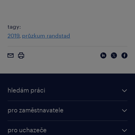
tagy:
2019
průzkum randstad
hledám práci
pro zaměstnavatele
pro uchazeče