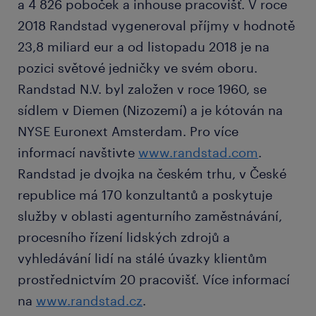
a 4 826 poboček a inhouse pracovišť. V roce
2018 Randstad vygeneroval příjmy v hodnotě
23,8 miliard eur a od listopadu 2018 je na
pozici světové jedničky ve svém oboru.
Randstad N.V. byl založen v roce 1960, se
sídlem v Diemen (Nizozemí) a je kótován na
NYSE Euronext Amsterdam. Pro více
informací navštivte
www.randstad.com
.
Randstad je dvojka na českém trhu, v České
republice má 170 konzultantů a poskytuje
služby v oblasti agenturního zaměstnávání,
procesního řízení lidských zdrojů a
vyhledávání lidí na stálé úvazky klientům
prostřednictvím 20 pracovišť. Více informací
na
www.randstad.cz
.