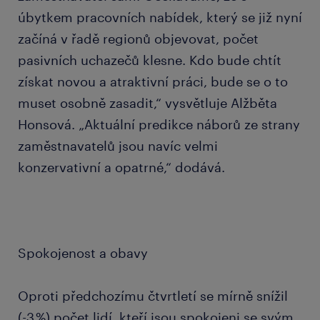
úbytkem pracovních nabídek, který se již nyní
začíná v řadě regionů objevovat, počet
pasivních uchazečů klesne. Kdo bude chtít
získat novou a atraktivní práci, bude se o to
muset osobně zasadit,“ vysvětluje Alžběta
Honsová. „Aktuální predikce náborů ze strany
zaměstnavatelů jsou navíc velmi
konzervativní a opatrné,“ dodává.
Spokojenost a obavy
Oproti předchozímu čtvrtletí se mírně snížil
(-3 %) počet lidí, kteří jsou spokojeni se svým