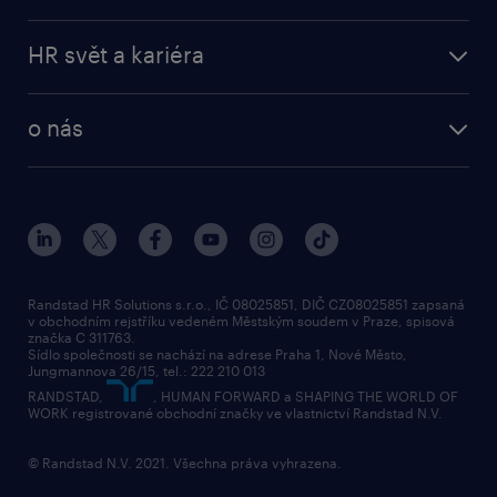
HR svět a kariéra
o nás
Randstad HR Solutions s.r.o., IČ 08025851, DIČ CZ08025851 zapsaná
v obchodním rejstříku vedeném Městským soudem v Praze, spisová
značka C 311763.
Sídlo společnosti se nachází na adrese Praha 1, Nové Město,
Jungmannova 26/15, tel.: 222 210 013
RANDSTAD,
, HUMAN FORWARD a SHAPING THE WORLD OF
WORK registrované obchodní značky ve vlastnictví Randstad N.V.
© Randstad N.V. 2021. Všechna práva vyhrazena.