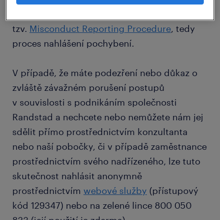
důkazu o závažném porušení, jsme zavedli
tzv.
Misconduct Reporting Procedure
, tedy
proces nahlášení pochybení.
V případě, že máte podezření nebo důkaz o
zvláště závažném porušení postupů
v souvislosti s podnikáním společnosti
Randstad a nechcete nebo nemůžete nám jej
sdělit přímo prostřednictvím konzultanta
nebo naší pobočky, či v případě zaměstnance
prostřednictvím svého nadřízeného, lze tuto
skutečnost nahlásit anonymně
prostřednictvím
webové služby
(přístupový
kód 129347) nebo na zelené lince 800 050