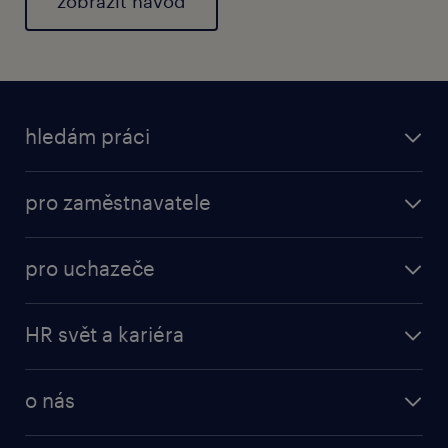
zobrazit návod
hledám práci
pro zaměstnavatele
pro uchazeče
HR svět a kariéra
o nás