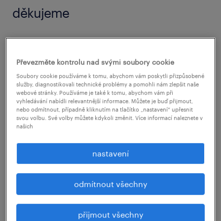
děkujeme
Randstad je mezinárodní organizace s
globálním důrazem na reprezentativní, etické
Převezměte kontrolu nad svými soubory cookie
a legální jednání všech našich zástupců, které
Soubory cookie používáme k tomu, abychom vám poskytli přizpůsobené
služby, diagnostikovali technické problémy a pomohli nám zlepšit naše
je v souladu s našimi základními hodnotami:
webové stránky. Používáme je také k tomu, abychom vám při
to know, to serve, to trust (vědět, sloužit,
vyhledávání nabídli relevantnější informace. Můžete je buď přijmout,
nebo odmítnout, případně kliknutím na tlačítko „nastavení“ upřesnit
důvěřovat) současně prosazovat všechny tyto
svou volbu. Své volby můžete kdykoli změnit. Více informací naleznete v
našich
zájmy a usilovat o dokonalost. Jako součást
naší kultury otevřenosti a odpovědnosti
nastavení
požadujeme, aby všechny zůčastněné strany
hlásily jakékoliv jednání, které tyto hodnoty
odmítnout všechny
nesplňuje.
přijmout všechny
Pro umožnění nahlášení podezření nebo