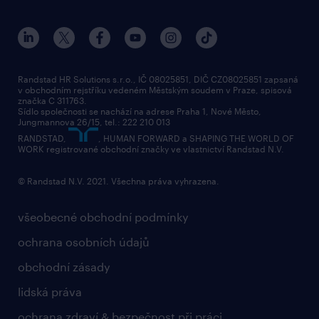
Randstad HR Solutions s.r.o., IČ 08025851, DIČ CZ08025851 zapsaná
v obchodním rejstříku vedeném Městským soudem v Praze, spisová
značka C 311763.
Sídlo společnosti se nachází na adrese Praha 1, Nové Město,
Jungmannova 26/15, tel.: 222 210 013
RANDSTAD,
, HUMAN FORWARD a SHAPING THE WORLD OF
WORK registrované obchodní značky ve vlastnictví Randstad N.V.
© Randstad N.V. 2021. Všechna práva vyhrazena.
všeobecné obchodní podmínky
ochrana osobních údajů
obchodní zásady
lidská práva
ochrana zdraví & bezpečnost při práci