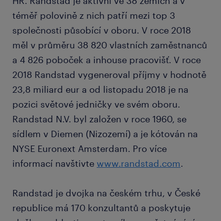
HR. Randstad je aktivní ve 38 zemích a v
téměř polovině z nich patří mezi top 3
společnosti působící v oboru. V roce 2018
měl v průměru 38 820 vlastních zaměstnanců
a 4 826 poboček a inhouse pracovišť. V roce
2018 Randstad vygeneroval příjmy v hodnotě
23,8 miliard eur a od listopadu 2018 je na
pozici světové jedničky ve svém oboru.
Randstad N.V. byl založen v roce 1960, se
sídlem v Diemen (Nizozemí) a je kótován na
NYSE Euronext Amsterdam. Pro více
informací navštivte
www.randstad.com
.
Randstad je dvojka na českém trhu, v České
republice má 170 konzultantů a poskytuje