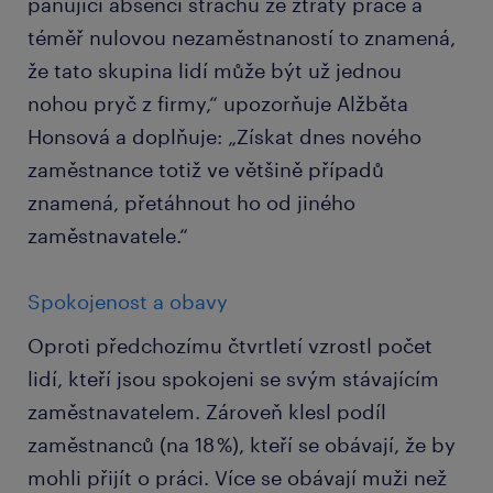
panující absencí strachu ze ztráty práce a
téměř nulovou nezaměstnaností to znamená,
že tato skupina lidí může být už jednou
nohou pryč z firmy,“ upozorňuje Alžběta
Honsová a doplňuje: „Získat dnes nového
zaměstnance totiž ve většině případů
znamená, přetáhnout ho od jiného
zaměstnavatele.“
Spokojenost a obavy
Oproti předchozímu čtvrtletí vzrostl počet
lidí, kteří jsou spokojeni se svým stávajícím
zaměstnavatelem. Zároveň klesl podíl
zaměstnanců (na 18 %), kteří se obávají, že by
mohli přijít o práci. Více se obávají muži než