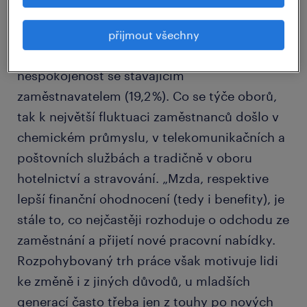
změnu zaměstnavatele uvedli respondenti
průzkumu získání lepších podmínek (35,6 %),
přijmout všechny
osobní touhu po změně (24,7 %) a
nespokojenost se stávajícím
zaměstnavatelem (19,2 %). Co se týče oborů,
tak k největší fluktuaci zaměstnanců došlo v
chemickém průmyslu, v telekomunikačních a
poštovních službách a tradičně v oboru
hotelnictví a stravování. „Mzda, respektive
lepší finanční ohodnocení (tedy i benefity), je
stále to, co nejčastěji rozhoduje o odchodu ze
zaměstnání a přijetí nové pracovní nabídky.
Rozpohybovaný trh práce však motivuje lidi
ke změně i z jiných důvodů, u mladších
generací často třeba jen z touhy po nových