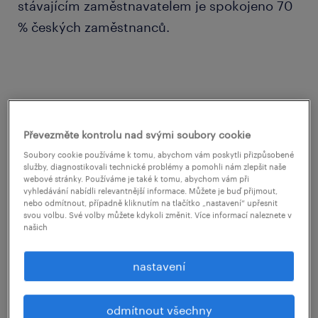
stávajícím zaměstnavatelem je spokojeno 70
% českých zaměstnanců.
Kdo změnil zaměstnání a proč?
Převezměte kontrolu nad svými soubory cookie
Během posledního půl roku vyměnilo
Soubory cookie používáme k tomu, abychom vám poskytli přizpůsobené
zaměstnání 20,5 % lidí, což je vůbec nejvíce v
služby, diagnostikovali technické problémy a pomohli nám zlepšit naše
webové stránky. Používáme je také k tomu, abychom vám při
celé historii realizace průzkumu Workmonitor
vyhledávání nabídli relevantnější informace. Můžete je buď přijmout,
v ČR od roku 2010. Míra fluktuace byla u
nebo odmítnout, případně kliknutím na tlačítko „nastavení“ upřesnit
svou volbu. Své volby můžete kdykoli změnit. Více informací naleznete v
mužů i žen stejná. Nejvyšší podíl těch, kteří
našich
měnili práci (29,7 %), připadá na věkovou
nastavení
kategorii 25 – 34 let a tradičně také na
nejmladší kategorii zaměstnanců ve věku 18
až 24 let (26,7 %). Jako nejčastější důvod pro
odmítnout všechny