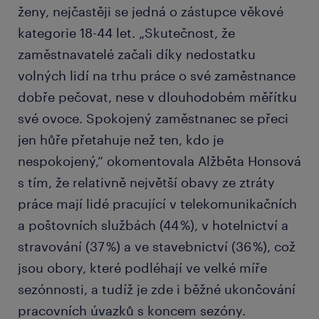
ženy, nejčastěji se jedná o zástupce věkové
kategorie 18-44 let. „Skutečnost, že
zaměstnavatelé začali díky nedostatku
volných lidí na trhu práce o své zaměstnance
dobře pečovat, nese v dlouhodobém měřítku
své ovoce. Spokojený zaměstnanec se přeci
jen hůře přetahuje než ten, kdo je
nespokojený,“ okomentovala Alžběta Honsová
s tím, že relativně největší obavy ze ztráty
práce mají lidé pracující v telekomunikačních
a poštovních službách (44 %), v hotelnictví a
stravování (37 %) a ve stavebnictví (36 %), což
jsou obory, které podléhají ve velké míře
sezónnosti, a tudíž je zde i běžné ukončování
pracovních úvazků s koncem sezóny.