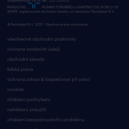
Jungmannova 26/15, tel.: 222 210 013
RANDSTAD,
, HUMAN FORWARD a SHAPING THE WORLD OF
WORK registrované obchodní značky ve vlastnictví Randstad N.V.
© Randstad N.V. 2021. Všechna práva vyhrazena.
všeobecné obchodní podmínky
ochrana osobních údajů
obchodní zásady
lidská práva
ochrana zdraví & bezpečnost při práci
cookies
ohlášení pochybení
nahlášení zneužití
ohlášení bezpečnostního problému