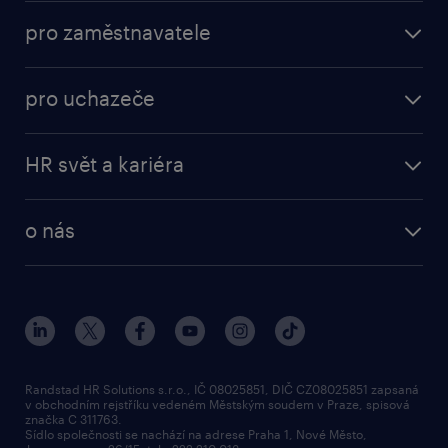
pro zaměstnavatele
pro uchazeče
HR svět a kariéra
o nás
Randstad HR Solutions s.r.o., IČ 08025851, DIČ CZ08025851 zapsaná
v obchodním rejstříku vedeném Městským soudem v Praze, spisová
značka C 311763.
Sídlo společnosti se nachází na adrese Praha 1, Nové Město,