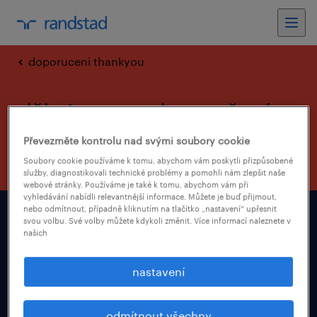
doporuceni thankyou
děkujeme za doporučení
známého
Převezměte kontrolu nad svými soubory cookie
Soubory cookie používáme k tomu, abychom vám poskytli přizpůsobené
služby, diagnostikovali technické problémy a pomohli nám zlepšit naše
webové stránky. Používáme je také k tomu, abychom vám při
vyhledávání nabídli relevantnější informace. Můžete je buď přijmout,
nebo odmítnout, případně kliknutím na tlačítko „nastavení“ upřesnit
svou volbu. Své volby můžete kdykoli změnit. Více informací naleznete v
hledám práci
našich
nastavení
pro zaměstnavatele
odmítnout všechny