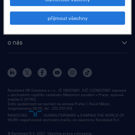
pro uchazeče
přijmout všechny
HR svět a kariéra
o nás
Randstad HR Solutions s.r.o., IČ 08025851, DIČ CZ08025851 zapsaná
v obchodním rejstříku vedeném Městským soudem v Praze, spisová
značka C 311763.
Sídlo společnosti se nachází na adrese Praha 1, Nové Město,
Jungmannova 26/15, tel.: 222 210 013
RANDSTAD,
, HUMAN FORWARD a SHAPING THE WORLD OF
WORK registrované obchodní značky ve vlastnictví Randstad N.V.
© Randstad N.V. 2021. Všechna práva vyhrazena.