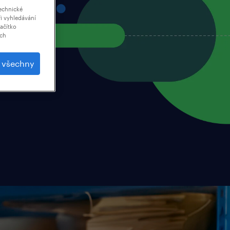
echnické
i vyhledávání
lačítko
ich
t všechny