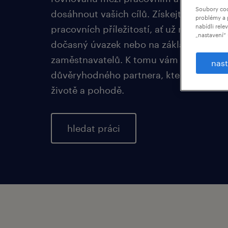
Soubory coo
dosáhnout vašich cílů. Získejte přístup k
problémy a 
nabídli rele
pracovních příležitostí, ať už na hlavní 
„nastavení“ 
dočasný úvazek nebo na základě smlouvy
zaměstnavatelů. K tomu vám nabídneme
nast
důvěryhodného partnera, kterému zálež
životě a pohodě.
hledat práci