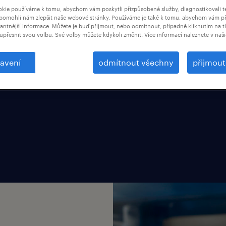
kie používáme k tomu, abychom vám poskytli přizpůsobené služby, diagnostikovali t
 široké škále
pomohli nám zlepšit naše webové stránky. Používáme je také k tomu, abychom vám př
vantnější informace. Můžete je buď přijmout, nebo odmítnout, případně kliknutím na t
pracovní poměr,
upřesnit svou volbu. Své volby můžete kdykoli změnit. Více informací naleznete v naš
, u nejlepších
 průběžné školení od
avení
odmítnout všechny
přijmou
í na vašem pracovním