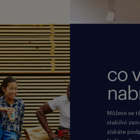
co 
nab
Můžete se t
stabilní zam
získáte pod