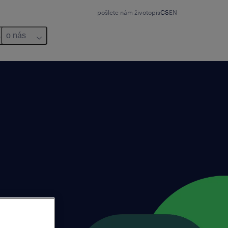
pošlete nám životopis
CS
EN
o nás