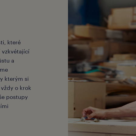
ti, které
 vzkvétající
ůstu a
íme
y kterým si
 vždy o krok
aše postupy
ními