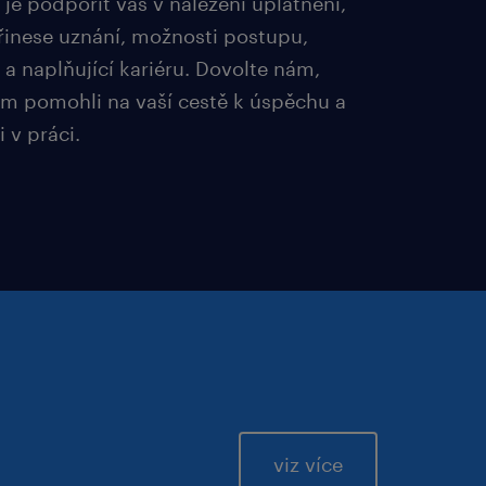
je podpořit vás v nalezení uplatnění,
řinese uznání, možnosti postupu,
a naplňující kariéru. Dovolte nám,
 pomohli na vaší cestě k úspěchu a
 v práci.
viz více