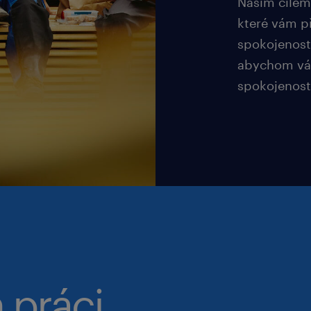
Naším cílem 
které vám p
spokojenost 
abychom vám
spokojenosti
práci.