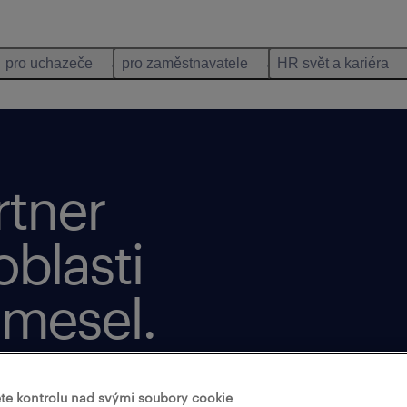
pro uchazeče
pro zaměstnavatele
HR svět a kariéra
rtner
oblasti
emesel.
chopnostem, podporuje
te kontrolu nad svými soubory cookie
životem a pomáhá vám