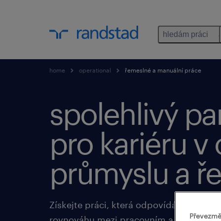
hledám práci
home
operational
řemeslné a manuální práce
spolehlivý pa
pro kariéru v 
průmyslu a ř
Získejte práci, která odpovídá vašim s
Převezmě
rovnováhu mezi pracovním a osobním 