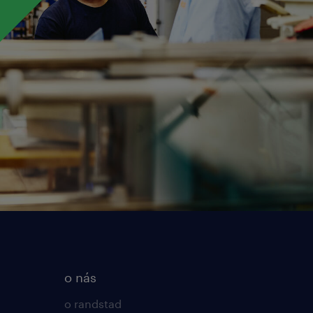
o nás
o randstad