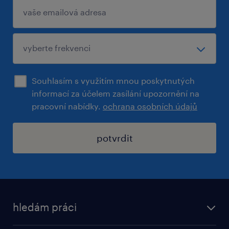
Souhlasím s využitím mnou poskytnutých
informací za účelem zasílání upozornění na
pracovní nabídky.
ochrana osobních údajů
potvrdit
hledám práci