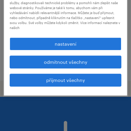
služby, diagnostikovali technické problémy a pomohli nám zlepšit naše
specialista zákaznické péče s němčinou
webové stránky. Používáme je také k tomu, abychom vám při
vyhledávání nabídli relevantnější informace. Můžete je buď přijmout,
(m/ž)
nebo odmítnout, případně kliknutím na tlačítko „nastavení“ upřesnit
svou volbu. Své volby můžete kdykoli změnit. Více informací naleznete v
našich
ostrava, moravskoslezský kraj
stálý úvazek
nastavení
40,000 Kč za měsíc
odmítnout všechny
uveřejněno 25 června 2026
přijmout všechny