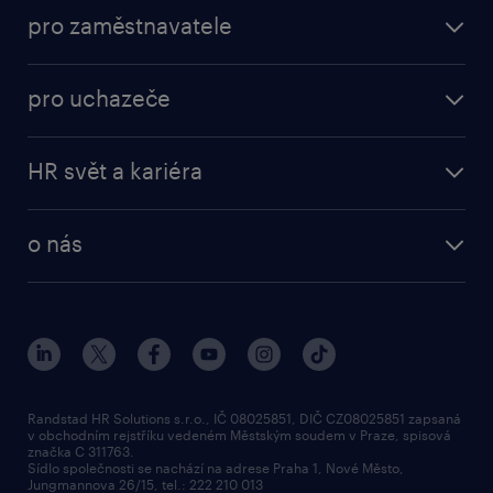
nabídky práce
pro zaměstnavatele
práce v Amazon
operational
brigády
pro uchazeče
professional
poslat životopis
operational
naše služby
vyberte si zaměstnavatele
HR svět a kariéra
professional
poptávka
employer brand research
o nás
průzkumy randstad
o randstad
HR novinky
náš příbeh
karierní poradna
tiskové zprávy
společenská odpovědnost
Randstad HR Solutions s.r.o., IČ 08025851, DIČ CZ08025851 zapsaná
v obchodním rejstříku vedeném Městským soudem v Praze, spisová
přidej se k nám
značka C 311763.
Sídlo společnosti se nachází na adrese Praha 1, Nové Město,
Jungmannova 26/15, tel.: 222 210 013
kontakty & pobočky