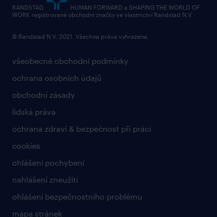
RANDSTAD,
, HUMAN FORWARD a SHAPING THE WORLD OF
bezpečnostní politika
WORK registrované obchodní značky ve vlastnictví Randstad N.V.
© Randstad N.V. 2021. Všechna práva vyhrazena.
všeobecné obchodní podmínky
ochrana osobních údajů
obchodní zásady
lidská práva
ochrana zdraví & bezpečnost při práci
cookies
ohlášení pochybení
nahlášení zneužití
ohlášení bezpečnostního problému
mapa stránek