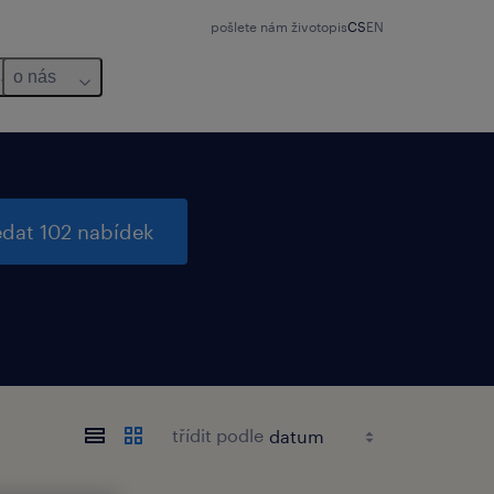
pošlete nám životopis
CS
EN
o nás
edat 102 nabídek
třídit podle