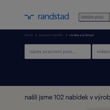
hledám práci
domů
pracovní nabídky
výroba a průmysl
našli jsme 102 nabídek v výro