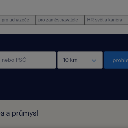
pro uchazeče
pro zaměstnavatele
HR svět a kariéra
prohl
ba a průmysl