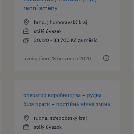
ranní směny
brno, jihomoravský kraj
stálý úvazek
30,120 - 33,700 Kč za měsíc
uveřejněno 28 července 2026
оператор виробництва – рудна
біля праги – постійна нічна зміна
rudná, středočeský kraj
stálý úvazek