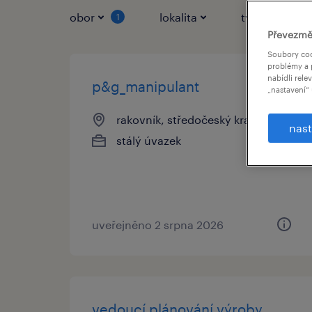
obor
lokalita
typ práce
1
Převezmě
Soubory coo
problémy a 
nabídli rele
p&g_manipulant
„nastavení“ 
rakovník, středočeský kraj
nast
stálý úvazek
uveřejněno 2 srpna 2026
vedoucí plánování výroby