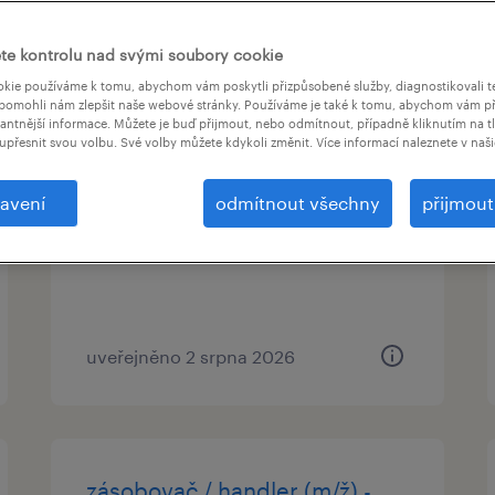
te kontrolu nad svými soubory cookie
kie používáme k tomu, abychom vám poskytli přizpůsobené služby, diagnostikovali t
pomohli nám zlepšit naše webové stránky. Používáme je také k tomu, abychom vám př
vantnější informace. Můžete je buď přijmout, nebo odmítnout, případně kliknutím na t
svářečský inženýr
upřesnit svou volbu. Své volby můžete kdykoli změnit. Více informací naleznete v naš
přerov, olomoucký kraj
avení
odmítnout všechny
přijmou
stálý úvazek
uveřejněno 2 srpna 2026
zásobovač / handler (m/ž) -