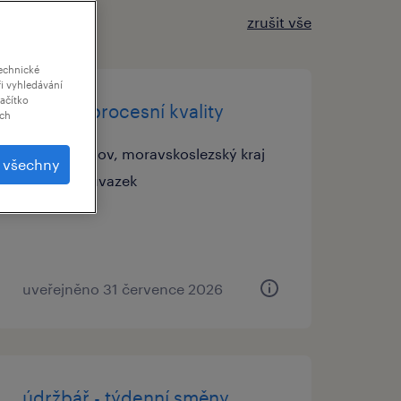
zrušit vše
echnické
i vyhledávání
lačítko
inženýr procesní kvality
ich
vratimov, moravskoslezský kraj
t všechny
stálý úvazek
uveřejněno 31 července 2026
údržbář - týdenní směny