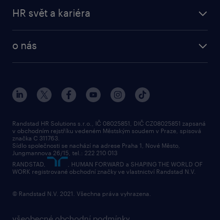
HR svět a kariéra
o nás
Randstad HR Solutions s.r.o., IČ 08025851, DIČ CZ08025851 zapsaná
v obchodním rejstříku vedeném Městským soudem v Praze, spisová
značka C 311763.
Sídlo společnosti se nachází na adrese Praha 1, Nové Město,
Jungmannova 26/15, tel.: 222 210 013
RANDSTAD,
, HUMAN FORWARD a SHAPING THE WORLD OF
WORK registrované obchodní značky ve vlastnictví Randstad N.V.
© Randstad N.V. 2021. Všechna práva vyhrazena.
všeobecné obchodní podmínky