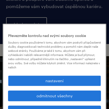
pomůžeme vám vybudovat úspěšnou kariéru.
hledat práci
Převezměte kontrolu nad svými soubory cookie
Soubory cookie používáme k tomu, abychom vám poskytli přizpůsobené
služby, diagnostikovali technické problémy a pomohli nám zlepšit naše
webové stránky. Používáme je také k tomu, abychom vám při
vyhledávání nabídli relevantnější informace. Můžete je buď přijmout,
nebo odmítnout, případně kliknutím na tlačítko „nastavení“ upřesnit
svou volbu. Své volby můžete kdykoli změnit. Více informací naleznete v
našich
nastavení
odmítnout všechny