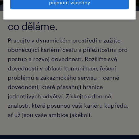
přijmout všechny
co děláme.
Pracujte v dynamickém prostředí a zažijte
obohacující kariérní cestu s příležitostmi pro
postup a rozvoj dovedností. Rozšiřte své
dovednosti v oblasti komunikace, řešení
problémů a zákaznického servisu – cenné
dovednosti, které přesahují hranice
jednotlivých odvětví. Získejte odborné
znalosti, které posunou vaši kariéru kupředu,
ať už jsou vaše ambice jakékoli.