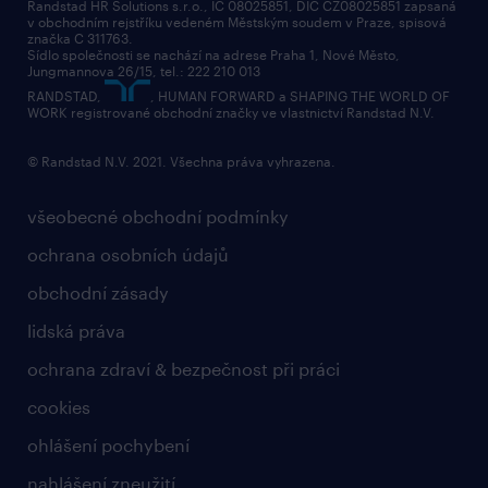
Randstad HR Solutions s.r.o., IČ 08025851, DIČ CZ08025851 zapsaná
v obchodním rejstříku vedeném Městským soudem v Praze, spisová
značka C 311763.
Sídlo společnosti se nachází na adrese Praha 1, Nové Město,
Jungmannova 26/15, tel.: 222 210 013
RANDSTAD,
, HUMAN FORWARD a SHAPING THE WORLD OF
WORK registrované obchodní značky ve vlastnictví Randstad N.V.
© Randstad N.V. 2021. Všechna práva vyhrazena.
všeobecné obchodní podmínky
ochrana osobních údajů
obchodní zásady
lidská práva
ochrana zdraví & bezpečnost při práci
cookies
ohlášení pochybení
nahlášení zneužití