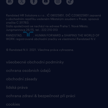
Randstad HR Solutions s.r.o., IČ 08025851, DIČ CZ08025851 zapsaná
v obchodním rejstříku vedeném Městským soudem v Praze, spisová
značka C 311763.
Sídlo společnosti se nachází na adrese Praha 1, Nové Město,
Jungmannova 26/15, tel.: 222 210 013
RANDSTAD,
, HUMAN FORWARD a SHAPING THE WORLD OF
WORK registrované obchodní značky ve vlastnictví Randstad N.V.
© Randstad N.V. 2021. Všechna práva vyhrazena.
všeobecné obchodní podmínky
ochrana osobních údajů
obchodní zásady
lidská práva
ochrana zdraví & bezpečnost při práci
cookies