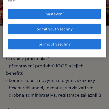
našich
nastavení
odmítnout všechny
brand retail expert pro iqos
přijmout všechny
(m/ž).
Co vás v práci čeká?
- představení produktů IQOS a jejich
benefitů
- komunikace s novými i stálými zákazníky
- řešení reklamací, inventur, servis zařízení
- drobná administrativa, registrace zákazníků