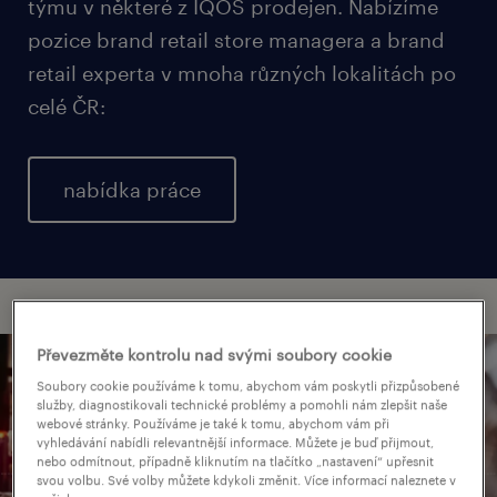
týmu v některé z IQOS prodejen. Nabízíme
pozice brand retail store managera a brand
retail experta v mnoha různých lokalitách po
celé ČR:
nabídka práce
Převezměte kontrolu nad svými soubory cookie
Soubory cookie používáme k tomu, abychom vám poskytli přizpůsobené
služby, diagnostikovali technické problémy a pomohli nám zlepšit naše
webové stránky. Používáme je také k tomu, abychom vám při
vyhledávání nabídli relevantnější informace. Můžete je buď přijmout,
nebo odmítnout, případně kliknutím na tlačítko „nastavení“ upřesnit
svou volbu. Své volby můžete kdykoli změnit. Více informací naleznete v