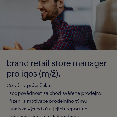
brand retail store manager
pro iqos (m/ž).
Co vás v práci čeká?
- zodpovědnost za chod svěřené prodejny
- řízení a motivace prodejního týmu
- analýza výsledků a jejich reporting
- plánování směn a školení týmu