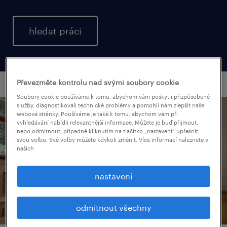
hledat práci
Převezměte kontrolu nad svými soubory cookie
Soubory cookie používáme k tomu, abychom vám poskytli přizpůsobené
služby, diagnostikovali technické problémy a pomohli nám zlepšit naše
webové stránky. Používáme je také k tomu, abychom vám při
vyhledávání nabídli relevantnější informace. Můžete je buď přijmout,
nebo odmítnout, případně kliknutím na tlačítko „nastavení“ upřesnit
svou volbu. Své volby můžete kdykoli změnit. Více informací naleznete v
našich
nastavení
odmítnout všechny