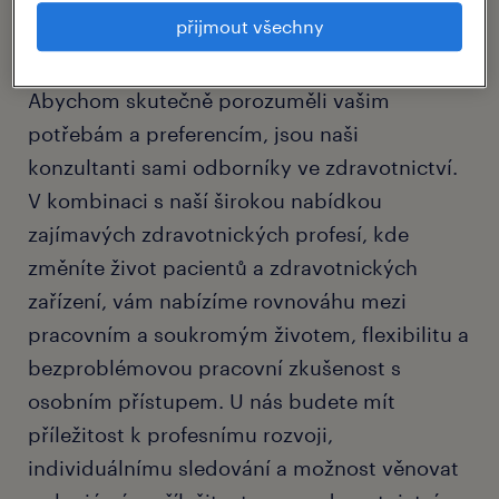
přijmout všechny
co děláme.
Abychom skutečně porozuměli vašim
potřebám a preferencím, jsou naši
konzultanti sami odborníky ve zdravotnictví.
V kombinaci s naší širokou nabídkou
zajímavých zdravotnických profesí, kde
změníte život pacientů a zdravotnických
zařízení, vám nabízíme rovnováhu mezi
pracovním a soukromým životem, flexibilitu a
bezproblémovou pracovní zkušenost s
osobním přístupem. U nás budete mít
příležitost k profesnímu rozvoji,
individuálnímu sledování a možnost věnovat