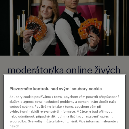
moderátor/ka online živých
her.
Převezměte kontrolu nad svými soubory cookie
(blackjack, ruleta, poker)
Soubory cookie používáme k tomu, abychom vám poskytli přizpůsobené
služby, diagnostikovali technické problémy a pomohli nám zlepšit naše
webové stránky. Používáme je také k tomu, abychom vám při
mzda 180 Kč/h hrubého (plus příplatky)
vyhledávání nabídli relevantnější informace. Můžete je buď přijmout,
nebo odmítnout, případně kliknutím na tlačítko „nastavení“ upřesnit
svou volbu. Své volby můžete kdykoli změnit. Více informací naleznete v
prémie po odpracování 3 měsíců, 6
našich