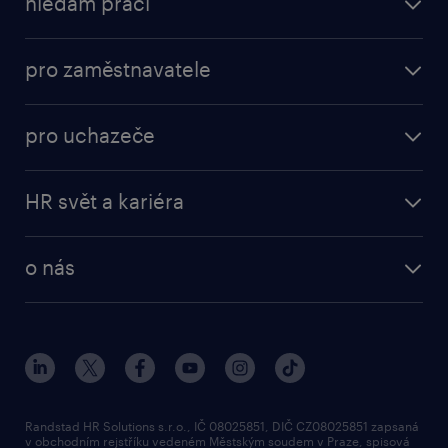
hledám práci
pro zaměstnavatele
pro uchazeče
HR svět a kariéra
o nás
Randstad HR Solutions s.r.o., IČ 08025851, DIČ CZ08025851 zapsaná
v obchodním rejstříku vedeném Městským soudem v Praze, spisová