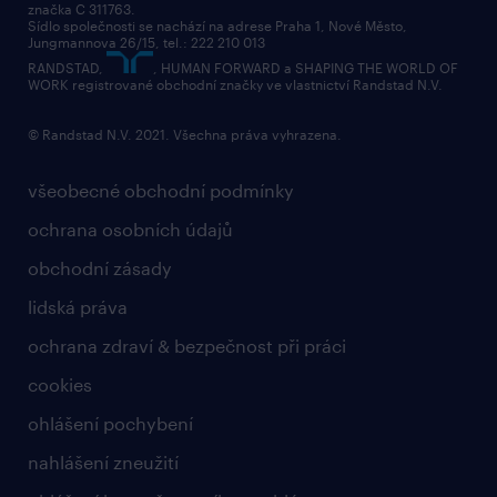
značka C 311763.
Sídlo společnosti se nachází na adrese Praha 1, Nové Město,
Jungmannova 26/15, tel.: 222 210 013
RANDSTAD,
, HUMAN FORWARD a SHAPING THE WORLD OF
WORK registrované obchodní značky ve vlastnictví Randstad N.V.
© Randstad N.V. 2021. Všechna práva vyhrazena.
všeobecné obchodní podmínky
ochrana osobních údajů
obchodní zásady
lidská práva
ochrana zdraví & bezpečnost při práci
cookies
ohlášení pochybení
nahlášení zneužití