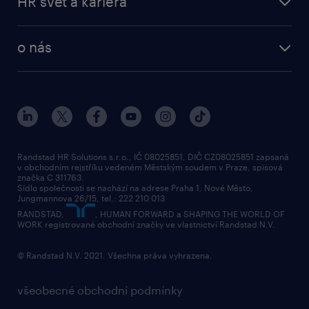
HR svět a kariéra
professional
poptávka
employer brand research
o nás
průzkumy randstad
o randstad
HR novinky
náš příbeh
karierní poradna
tiskové zprávy
společenská odpovědnost
Randstad HR Solutions s.r.o., IČ 08025851, DIČ CZ08025851 zapsaná
v obchodním rejstříku vedeném Městským soudem v Praze, spisová
přidej se k nám
značka C 311763.
Sídlo společnosti se nachází na adrese Praha 1, Nové Město,
Jungmannova 26/15, tel.: 222 210 013
kontakty & pobočky
RANDSTAD,
, HUMAN FORWARD a SHAPING THE WORLD OF
bezpečnostní politika
WORK registrované obchodní značky ve vlastnictví Randstad N.V.
© Randstad N.V. 2021. Všechna práva vyhrazena.
všeobecné obchodní podmínky