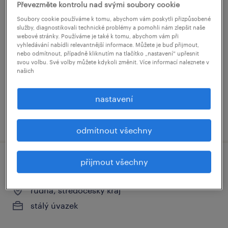
Převezměte kontrolu nad svými soubory cookie
personalista/ka
Soubory cookie používáme k tomu, abychom vám poskytli přizpůsobené
služby, diagnostikovali technické problémy a pomohli nám zlepšit naše
webové stránky. Používáme je také k tomu, abychom vám při
jihlava, kraj vysočina
vyhledávání nabídli relevantnější informace. Můžete je buď přijmout,
nebo odmítnout, případně kliknutím na tlačítko „nastavení“ upřesnit
stálý úvazek
svou volbu. Své volby můžete kdykoli změnit. Více informací naleznete v
35,000 - 40,000 Kč za měsíc
našich
nastavení
uveřejněno 28 července 2026
odmítnout všechny
přijmout všechny
hr generalista
rudná, středočeský kraj
stálý úvazek