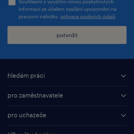
Souhlasím s využitím mnou poskytnutých
informací za účelem zasílání upozornění na
pracovní nabídky.
ochrana osobních údajů
potvrdit
hledám práci
nabídky práce
pro zaměstnavatele
práce v Amazon
operational
brigády
pro uchazeče
professional
poslat životopis
operational
naše služby
vyberte si zaměstnavatele