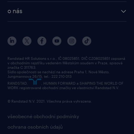
o nás
Randstad HR Solutions s.r.o., IČ 08025851, DIČ CZ08025851 zapsaná
v obchodním rejstříku vedeném Městským soudem v Praze, spisová
značka C 311763.
Sídlo společnosti se nachází na adrese Praha 1, Nové Město,
Jungmannova 26/15, tel.: 222 210 013
RANDSTAD,
, HUMAN FORWARD a SHAPING THE WORLD OF
WORK registrované obchodní značky ve vlastnictví Randstad N.V.
© Randstad N.V. 2021. Všechna práva vyhrazena.
všeobecné obchodní podmínky
ochrana osobních údajů