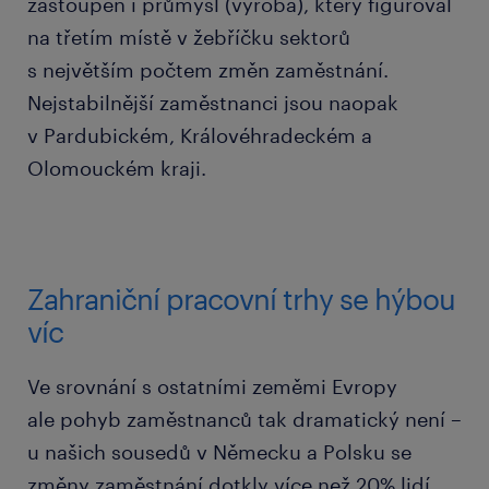
zastoupen i průmysl (výroba), který figuroval
na třetím místě v žebříčku sektorů
s největším počtem změn zaměstnání.
Nejstabilnější zaměstnanci jsou naopak
v Pardubickém, Královéhradeckém a
Olomouckém kraji.
Zahraniční pracovní trhy se hýbou
víc
Ve srovnání s ostatními zeměmi Evropy
ale pohyb zaměstnanců tak dramatický není –
u našich sousedů v Německu a Polsku se
změny zaměstnání dotkly více než 20% lidí,