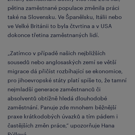
pětina zaměstnané populace změnila práci
také na Slovensku. Ve Španělsku, Itálii nebo
ve Velké Británii to byla čtvrtina a v USA
dokonce třetina zaměstnaných lidí.
„Zatímco v případě našich nejbližších
sousedů nebo anglosaských zemí se větší
migrace dá přičíst rozbíhající se ekonomice,
pro jihoevropské státy platí spíše to, že tamní
nejmladší generace zaměstnanců či
absolventů obtížně hledá dlouhodobé
zaměstnání. Panuje zde mnohem běžnější
praxe krátkodobých úvazků a tím pádem i
častějších změn práce,“ upozorňuje Hana
Púllová.