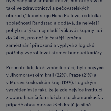
byly naopak v administrativě, státní správě a
také ve zdravotnictví a pečovatelských
oborech,“ konstatuje Hana Púllová, ředitelka
společnosti Randstad a dodává, že největší
pohyb se týkal nejmladší věkové skupiny lidí
do 24 let, pro něž je častější změna
zaměstnání přirozená a vyplývá z logické
potřeby vyprofilovat si směr budoucí kariéry.
Procento lidí, kteří změnili práci, bylo nejvyšší
v Jihomoravském kraji (22%), Praze (21%) a
v Moravskoslezském kraji (19%). Logickým
vysvětlením je fakt, že je zde nejvíce institucí
z oboru finančních služeb a telekomunikací, v
případě obou moravských krajů je silně