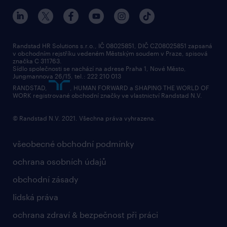
Randstad HR Solutions s.r.o., IČ 08025851, DIČ CZ08025851 zapsaná
v obchodním rejstříku vedeném Městským soudem v Praze, spisová
značka C 311763.
Sídlo společnosti se nachází na adrese Praha 1, Nové Město,
Jungmannova 26/15, tel.: 222 210 013
RANDSTAD,
, HUMAN FORWARD a SHAPING THE WORLD OF
WORK registrované obchodní značky ve vlastnictví Randstad N.V.
© Randstad N.V. 2021. Všechna práva vyhrazena.
všeobecné obchodní podmínky
ochrana osobních údajů
obchodní zásady
lidská práva
ochrana zdraví & bezpečnost při práci