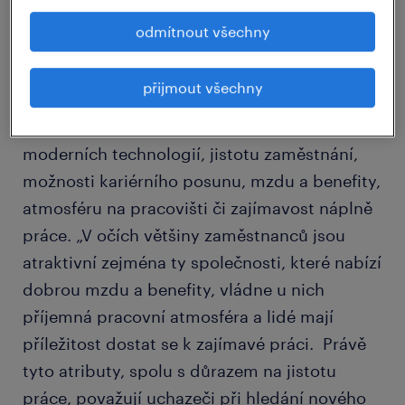
odmítnout všechny
Kromě samotné atraktivity respondenti
přijmout všechny
hodnotí i další atributy, např. pověst
zaměstnavatele, finanční zdraví, používání
moderních technologií, jistotu zaměstnání,
možnosti kariérního posunu, mzdu a benefity,
atmosféru na pracovišti či zajímavost náplně
práce. „V očích většiny zaměstnanců jsou
atraktivní zejména ty společnosti, které nabízí
dobrou mzdu a benefity, vládne u nich
příjemná pracovní atmosféra a lidé mají
příležitost dostat se k zajímavé práci. Právě
tyto atributy, spolu s důrazem na jistotu
práce, považují uchazeči při hledání nového