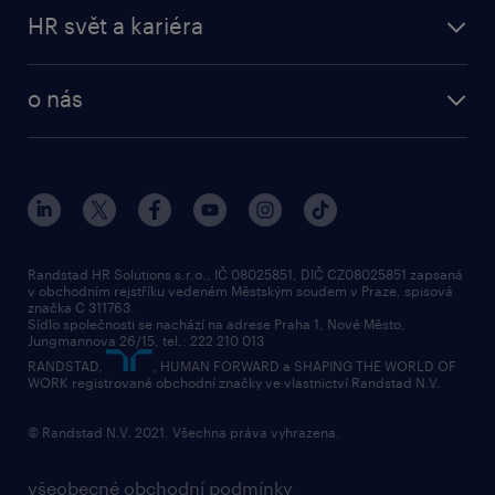
HR svět a kariéra
o nás
Randstad HR Solutions s.r.o., IČ 08025851, DIČ CZ08025851 zapsaná
v obchodním rejstříku vedeném Městským soudem v Praze, spisová
značka C 311763.
Sídlo společnosti se nachází na adrese Praha 1, Nové Město,
Jungmannova 26/15, tel.: 222 210 013
RANDSTAD,
, HUMAN FORWARD a SHAPING THE WORLD OF
WORK registrované obchodní značky ve vlastnictví Randstad N.V.
© Randstad N.V. 2021. Všechna práva vyhrazena.
všeobecné obchodní podmínky