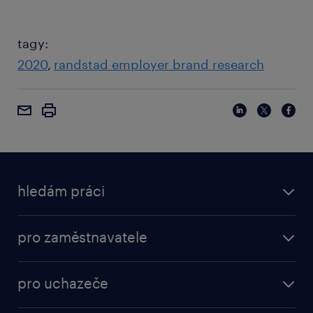
tagy:
2020
randstad employer brand research
hledám práci
pro zaměstnavatele
pro uchazeče