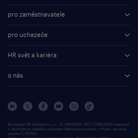
pro zaměstnavatele
pro uchazeče
HR svět a kariéra
o nás
Randstad HR Solutions s.r.o., IČ 08025851, DIČ CZ08025851 zapsaná
v obchodním rejstříku vedeném Městským soudem v Praze, spisová
značka C 311763.
Sídlo společnosti se nachází na adrese Praha 1, Nové Město,