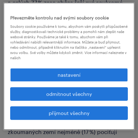
a celých 77 % zase občas řeší své soukromé
záležitosti během pracovní doby. Vyplývá to z
Převezměte kontrolu nad svými soubory cookie
posledního průzkumu Workmonitor
Soubory cookie používáme k tomu, abychom vám poskytli přizpůsobené
personálně poradenské společnosti
služby, diagnostikovali technické problémy a pomohli nám zlepšit naše
webové stránky. Používáme je také k tomu, abychom vám při
Randstad.
vyhledávání nabídli relevantnější informace. Můžete je buď přijmout,
nebo odmítnout, případně kliknutím na tlačítko „nastavení“ upřesnit
svou volbu. Své volby můžete kdykoli změnit. Více informací naleznete v
Čtyři z deseti oslovených Čechů (42 %)
našich
přitom tvrdí, že jejich nadřízený očekává, že
nastavení
budou k dispozici mimo pracovní dobu. To
může znamenat, že poměrně velké množství
odmítnout všechny
zaměstnavatelů tlačí na pracovníky, aby plnili
své úkoly nad rámec běžných povinností, a to
přijmout všechny
včetně víkendů, svátků a dovolených. Češi to
ale tak nevnímají, protože ze všech
zkoumaných zemí nejméně (17 %) pociťují