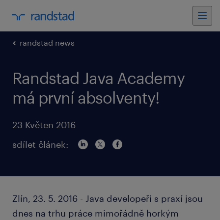
randstad news
Randstad Java Academy
má první absolventy!
23 Květen 2016
sdílet článek:
Zlín, 23. 5. 2016 - Java developeři s praxí jsou
dnes na trhu práce mimořádně horkým