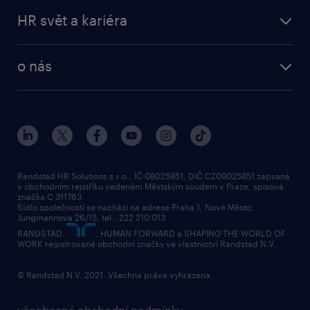
HR svět a kariéra
o nás
Randstad HR Solutions s.r.o., IČ 08025851, DIČ CZ08025851 zapsaná
v obchodním rejstříku vedeném Městským soudem v Praze, spisová
značka C 311763.
Sídlo společnosti se nachází na adrese Praha 1, Nové Město,
Jungmannova 26/15, tel.: 222 210 013
RANDSTAD,
, HUMAN FORWARD a SHAPING THE WORLD OF
WORK registrované obchodní značky ve vlastnictví Randstad N.V.
© Randstad N.V. 2021. Všechna práva vyhrazena.
všeobecné obchodní podmínky