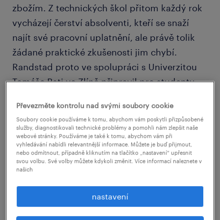
zbožím. Z technických škol přitom každý rok
vycházejí čerství absolventi, kteří se snaží
najít své pracovní uplatnění, ale právě tolik
žádané praktické zkušenosti jim chybí.
Randstad proto ve spolupráci s Univerzitou
Tomáše Bati ve Zlíně připravil pro studenty
informatiky mimořádný semestrální kurs
Převezměte kontrolu nad svými soubory cookie
programovacího jazyka JAVA, Randstad Java
Soubory cookie používáme k tomu, abychom vám poskytli přizpůsobené
Academy, který právě úspěšně zakončili první
služby, diagnostikovali technické problémy a pomohli nám zlepšit naše
webové stránky. Používáme je také k tomu, abychom vám při
absolventi.
vyhledávání nabídli relevantnější informace. Můžete je buď přijmout,
nebo odmítnout, případně kliknutím na tlačítko „nastavení“ upřesnit
svou volbu. Své volby můžete kdykoli změnit. Více informací naleznete v
našich
nastavení
Kurz trénoval praktické
dovednosti a představil trendy