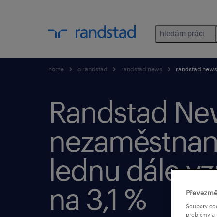
hledám práci
home
o randstad
randstad news
randstad news:
Randstad Ne
nezaměstnan
lednu dále vz
na 3,1 %
Převezmě
Soubory coo
problémy a 