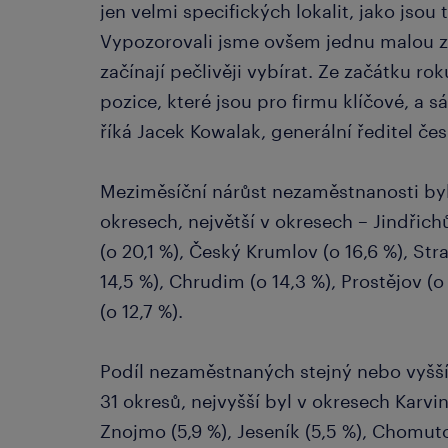
jen velmi specifických lokalit, jako jsou 
Vypozorovali jsme ovšem jednu malou z
začínají pečlivěji vybírat. Ze začátku rok
pozice, které jsou pro firmu klíčové, a sá
říká Jacek Kowalak, generální ředitel č
Meziměsíční nárůst nezaměstnanosti by
okresech, největší v okresech – Jindřich
(o 20,1 %), Český Krumlov (o 16,6 %), Str
14,5 %), Chrudim (o 14,3 %), Prostějov (o
(o 12,7 %).
Podíl nezaměstnaných stejný nebo vyšší
31 okresů, nejvyšší byl v okresech Karviná
Znojmo (5,9 %), Jeseník (5,5 %), Chomut