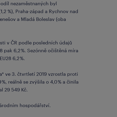
í podíl nezaměstnaných byl
,2 %), Praha-západ a Rychnov nad
 Benešov a Mladá Boleslav (oba
ti v ČR podle posledních údajů
28 pak 6,2 %. Sezónně očištěná míra
 EU28 6,2 %.
ve 3. čtvrtletí 2019 vzrostla proti
, reálně se zvýšila o 4,0 % a činila
l 29 549 Kč.
árodním hospodářství.