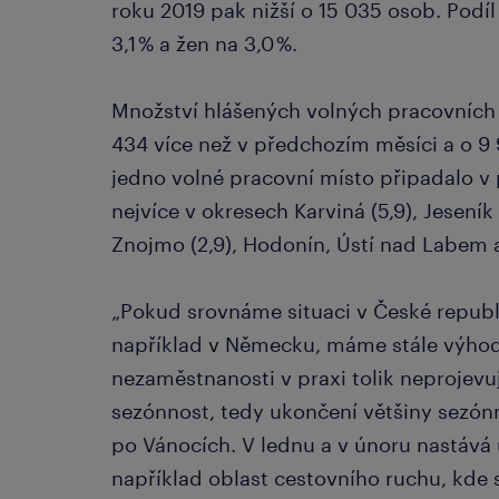
roku 2019 pak nižší o 15 035 osob. Pod
3,1 % a žen na 3,0 %.
Množství hlášených volných pracovních m
434 více než v předchozím měsíci a o 9 
jedno volné pracovní místo připadalo v
nejvíce v okresech Karviná (5,9), Jeseník 
Znojmo (2,9), Hodonín, Ústí nad Labem a
„Pokud srovnáme situaci v České republ
například v Německu, máme stále výhodu
nezaměstnanosti v praxi tolik neprojevu
sezónnost, tedy ukončení většiny sezónn
po Vánocích. V lednu a v únoru nastává 
například oblast cestovního ruchu, kde s