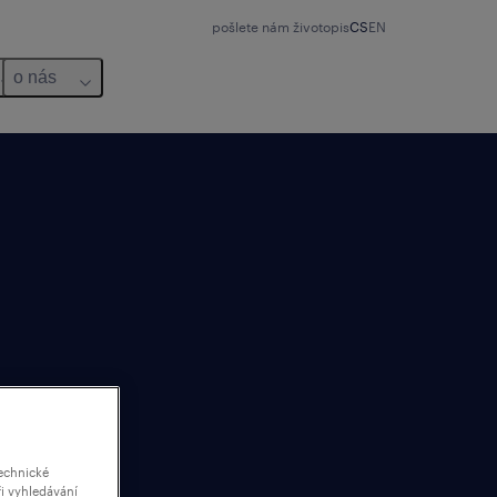
pošlete nám životopis
CS
EN
o nás
echnické
i vyhledávání