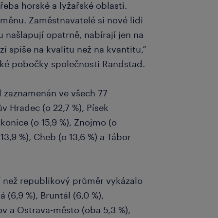
třeba horské a lyžařské oblasti.
měnu. Zaměstnavatelé si nové lidi
u našlapují opatrně, nabírají jen na
zí spíše na kvalitu než na kvantitu,”
eské pobočky společnosti Randstad.
l zaznamenán ve všech 77
ův Hradec (o 22,7 %), Písek
akonice (o 15,9 %), Znojmo (o
 13,9 %), Cheb (o 13,6 %) a Tábor
 než republikový průměr vykázalo
 (6,9 %), Bruntál (6,0 %),
ov a Ostrava-město (oba 5,3 %),