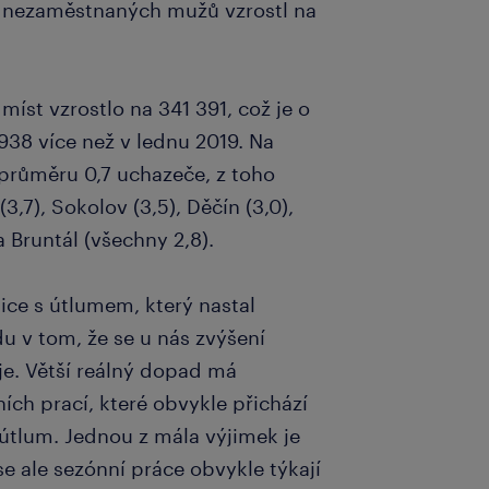
íl nezaměstnaných mužů vzrostl na
íst vzrostlo na 341 391, což je o
938 více než v lednu 2019. Na
 průměru 0,7 uchazeče, z toho
(3,7), Sokolov (3,5), Děčín (3,0),
 Bruntál (všechny 2,8).
ice s útlumem, který nastal
 v tom, že se u nás zvýšení
je. Větší reálný dopad má
ích prací, které obvykle přichází
útlum. Jednou z mála výjimek je
e ale sezónní práce obvykle týkají