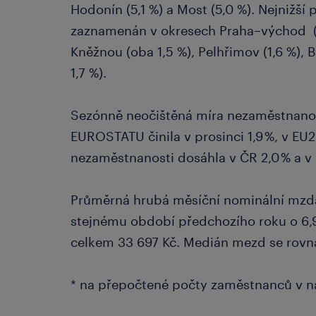
Hodonín (5,1 %) a Most (5,0 %). Nejnižš
zaznamenán v okresech Praha–východ (1
Kněžnou (oba 1,5 %), Pelhřimov (1,6 %),
1,7 %).
Sezónně neočištěná míra nezaměstnanos
EUROSTATU činila v prosinci 1,9 %, v EU
nezaměstnanosti dosáhla v ČR 2,0 % a v
Průměrná hrubá měsíční nominální mzda* 
stejnému období předchozího roku o 6,9 %
celkem 33 697 Kč. Medián mezd se rovna
* na přepočtené počty zaměstnanců v n