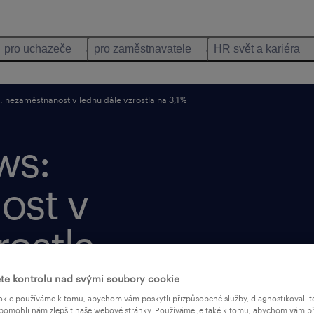
pro uchazeče
pro zaměstnavatele
HR svět a kariéra
 nezaměstnanost v lednu dále vzrostla na 3,1 %
ws:
ost v
rostla
te kontrolu nad svými soubory cookie
kie používáme k tomu, abychom vám poskytli přizpůsobené služby, diagnostikovali t
pomohli nám zlepšit naše webové stránky. Používáme je také k tomu, abychom vám př