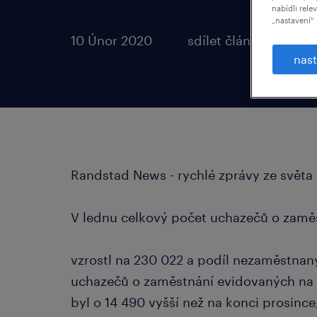
nabídli rele
„nastavení“ 
10 Únor 2020
sdílet článek:
nast
Randstad News - rychlé zprávy ze světa
V lednu celkový počet uchazečů o zamě
vzrostl na 230 022 a podíl nezaměstnaný
uchazečů o zaměstnání evidovaných na
byl o 14 490 vyšší než na konci prosinc