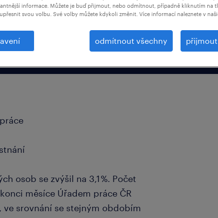
vantnější informace. Můžete je buď přijmout, nebo odmítnout, případně kliknutím na t
upřesnit svou volbu. Své volby můžete kdykoli změnit. Více informací naleznete v naš
avení
odmítnout všechny
přijmou
 práce
stnání
ch osob se zvýšil na 3,1 %. Počet
 konci měsíce Úřadem práce ČR
e, ve srovnání se stejným obdobím