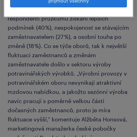
a 55-67 let pouze 8,5 %). Jako nejčastější
přijmout všechny
důvod pro změnu zaměstnavatele uvedli
respondenti průzkumu získání lepších
podmínek (40 %), nespokojenost se stávajícím
zaměstnavatelem (27 %), a osobní touha po
změně (18 %). Co se týče oborů, tak k největší
fluktuaci zaměstnanců a změnám
zaměstnavatele došlo v sektoru výroby
potravinářských výrobků. „Výrobní provozy v
potravinářském oboru nevynikají atraktivní
mzdovou nabídkou, a jakožto sezónní výroba
navíc pracují s poměrně velkou částí
dočasných zaměstnanců, proto je míra
fluktuace vyšší,“ komentuje Alžběta Honsová,
marketingová manažerka české pobočky