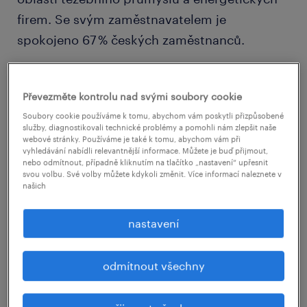
firem. Se svým zaměstnavatelem je
spokojeno 67 % českých zaměstnanců.
Kdo změnil zaměstnavatele a proč?
Převezměte kontrolu nad svými soubory cookie
Soubory cookie používáme k tomu, abychom vám poskytli přizpůsobené
Během posledního půl roku vyměnilo
služby, diagnostikovali technické problémy a pomohli nám zlepšit naše
webové stránky. Používáme je také k tomu, abychom vám při
zaměstnavatele 18 % lidí. Míra fluktuace byla
vyhledávání nabídli relevantnější informace. Můžete je buď přijmout,
mírně vyšší u mužů (18,6 %) než u žen (17 %).
nebo odmítnout, případně kliknutím na tlačítko „nastavení“ upřesnit
svou volbu. Své volby můžete kdykoli změnit. Více informací naleznete v
Nejvyšší podíl těch, kteří měnili práci (31 %),
našich
připadá na věkovou kategorii 25 – 34 let a
nastavení
tradičně na nejmladší kategorii zaměstnanců
ve věku 18 až 24 let (30 %). S rostoucím věkem
míra fluktuace zaměstnanců výrazně klesá
odmítnout všechny
(kategorie 35-44 let jen 12 %, 45-54 let jen 13 %