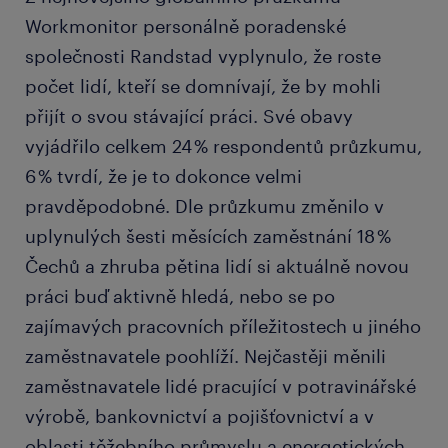
Workmonitor personálně poradenské
společnosti Randstad vyplynulo, že roste
počet lidí, kteří se domnívají, že by mohli
přijít o svou stávající práci. Své obavy
vyjádřilo celkem 24 % respondentů průzkumu,
6 % tvrdí, že je to dokonce velmi
pravděpodobné. Dle průzkumu změnilo v
uplynulých šesti měsících zaměstnání 18 %
Čechů a zhruba pětina lidí si aktuálně novou
práci buď aktivně hledá, nebo se po
zajímavých pracovních příležitostech u jiného
zaměstnavatele poohlíží. Nejčastěji měnili
zaměstnavatele lidé pracující v potravinářské
výrobě, bankovnictví a pojišťovnictví a v
oblasti těžebního průmyslu a energetických