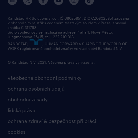
Randstad HR Solutions s.r.o., IČ 08025851, DIČ CZ08025851 zapsaná
v obchodním rejstříku vedeném Městským soudem v Praze, spisová
značka C 311763.
Sídlo společnosti se nachází na adrese Praha 1, Nové Město,
Jungmannova 26/15, tel.: 222 210 013
RANDSTAD,
, HUMAN FORWARD a SHAPING THE WORLD OF
WORK registrované obchodní značky ve vlastnictví Randstad N.V.
© Randstad N.V. 2021. Všechna práva vyhrazena.
všeobecné obchodní podmínky
ochrana osobních údajů
obchodní zásady
lidská práva
ochrana zdraví & bezpečnost při práci
cookies