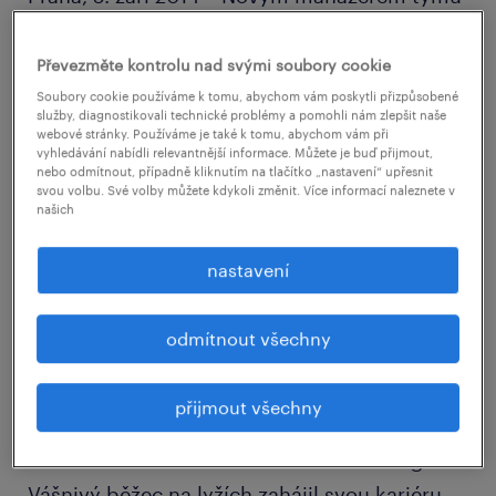
Professionals personálně-poradenské
společnosti Randstad se stal Tomáš Bergl. Ve
Převezměte kontrolu nad svými soubory cookie
své funkci se zaměří zejména na upevnění
Soubory cookie používáme k tomu, abychom vám poskytli přizpůsobené
služby, diagnostikovali technické problémy a pomohli nám zlepšit naše
pozice Randstadu v oblasti vyhledávání
webové stránky. Používáme je také k tomu, abychom vám při
vyhledávání nabídli relevantnější informace. Můžete je buď přijmout,
kvalifikovaných zaměstnanců na stálé
nebo odmítnout, případně kliknutím na tlačítko „nastavení“ upřesnit
svou volbu. Své volby můžete kdykoli změnit. Více informací naleznete v
pracovní úvazky a další obchodní rozvoj
našich
těchto služeb.
nastavení
Tomáš Bergl přichází ze soukromé sféry, kde
působil na pozici Area Sales Manager pro
odmítnout všechny
středoevropský trh. V rámci oboru má za
sebou 8 letou zkušenost ve společnosti
přijmout všechny
Robert Half, kde vedl tým konzultantů se
zaměřením na oblast Finance Accounting.
Vášnivý běžec na lyžích zahájil svou kariéru