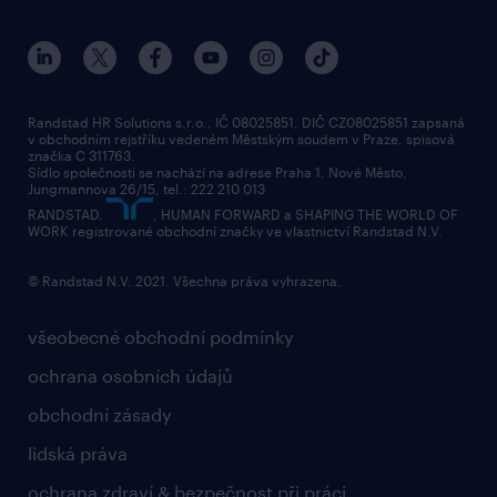
Randstad HR Solutions s.r.o., IČ 08025851, DIČ CZ08025851 zapsaná
v obchodním rejstříku vedeném Městským soudem v Praze, spisová
značka C 311763.
Sídlo společnosti se nachází na adrese Praha 1, Nové Město,
Jungmannova 26/15, tel.: 222 210 013
RANDSTAD,
, HUMAN FORWARD a SHAPING THE WORLD OF
WORK registrované obchodní značky ve vlastnictví Randstad N.V.
© Randstad N.V. 2021. Všechna práva vyhrazena.
všeobecné obchodní podmínky
ochrana osobních údajů
obchodní zásady
lidská práva
ochrana zdraví & bezpečnost při práci