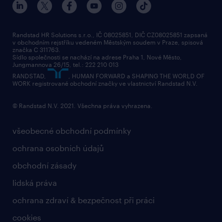
Randstad HR Solutions s.r.o., IČ 08025851, DIČ CZ08025851 zapsaná
v obchodním rejstříku vedeném Městským soudem v Praze, spisová
značka C 311763.
Sídlo společnosti se nachází na adrese Praha 1, Nové Město,
Jungmannova 26/15, tel.: 222 210 013
RANDSTAD,
, HUMAN FORWARD a SHAPING THE WORLD OF
WORK registrované obchodní značky ve vlastnictví Randstad N.V.
© Randstad N.V. 2021. Všechna práva vyhrazena.
všeobecné obchodní podmínky
ochrana osobních údajů
obchodní zásady
lidská práva
ochrana zdraví & bezpečnost při práci
cookies