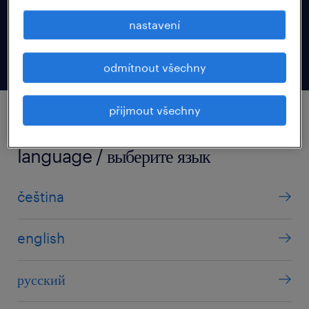
nastavení
referral bonus
odmítnout všechny
přijmout všechny
zvolte jazyk / choose your
language / выберите язык
čeština
english
русский