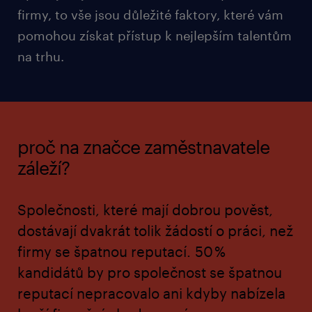
firmy, to vše jsou důležité faktory, které vám
pomohou získat přístup k nejlepším talentům
na trhu.
proč na značce zaměstnavatele
záleží?
Společnosti, které mají dobrou pověst,
dostávají dvakrát tolik žádostí o práci, než
firmy se špatnou reputací.
50 %
kandidátů
by pro společnost se špatnou
reputací nepracovalo
ani kdyby nabízela