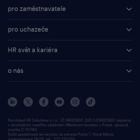
pro zaměstnavatele
pro uchazeče
HR svět a kariéra
o nás
Randstad HR Solutions s.r.o., IČ 08025851, DIČ CZ08025851 zapsaná
v obchodním rejstříku vedeném Městským soudem v Praze, spisová
značka C 311763.
Sídlo společnosti se nachází na adrese Praha 1, Nové Město,
Jungmannova 26/15, tel.: 222 210 013