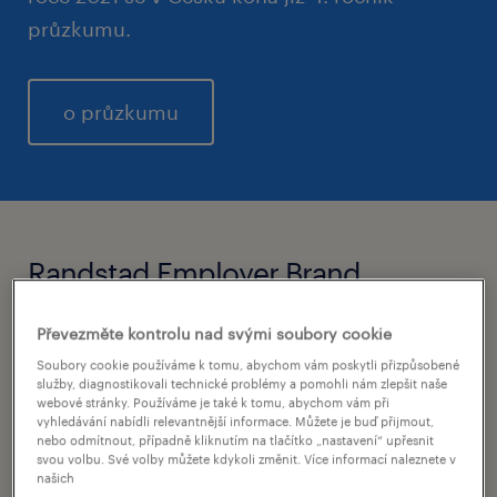
průzkumu.
o průzkumu
Randstad Employer Brand
Research
Převezměte kontrolu nad svými soubory cookie
Soubory cookie používáme k tomu, abychom vám poskytli přizpůsobené
Randstad Award ČR
služby, diagnostikovali technické problémy a pomohli nám zlepšit naše
webové stránky. Používáme je také k tomu, abychom vám při
vyhledávání nabídli relevantnější informace. Můžete je buď přijmout,
přehled vítězů 2020
nebo odmítnout, případně kliknutím na tlačítko „nastavení“ upřesnit
svou volbu. Své volby můžete kdykoli změnit. Více informací naleznete v
našich