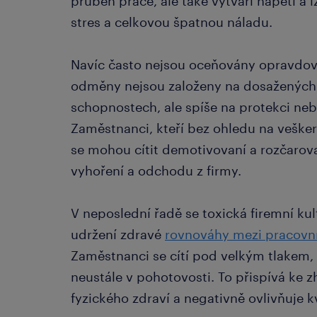
průběh práce, ale také vytváří napětí a 
stres a celkovou špatnou náladu.
Navíc často nejsou oceňovány opravdové
odměny nejsou založeny na dosažených
schopnostech, ale spíše na protekci n
Zaměstnanci, kteří bez ohledu na veškeré
se mohou cítit demotivovaní a rozčarovan
vyhoření a odchodu z firmy.
V neposlední řadě se toxická firemní ku
udržení zdravé
rovnováhy mezi pracov
Zaměstnanci se cítí pod velkým tlakem, 
neustále v pohotovosti. To přispívá ke z
fyzického zdraví a negativně ovlivňuje kva