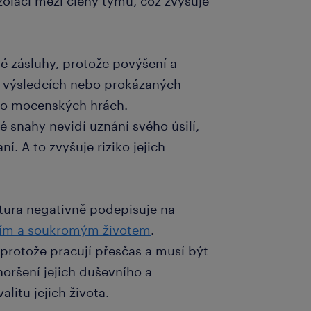
izolaci mezi členy týmu, což zvyšuje
 zásluhy, protože povýšení a
 výsledcích nebo prokázaných
ebo mocenských hrách.
 snahy nevidí uznání svého úsilí,
í. A to zvyšuje riziko jejich
ltura negativně podepisuje na
ním a soukromým životem
.
protože pracují přesčas a musí být
horšení jejich duševního a
litu jejich života.