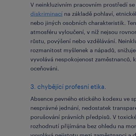
V neinkluzivním pracovním prostředí se 
diskriminací
na základě pohlaví, etnické
nebo jiných osobních charakteristik. Ten
atmosféru vyloučení, v níž nejsou rovnom
růstu, povýšení nebo vzdělávání. Neinkl
rozmanitost myšlenek a nápadů, snižuje
vyvolává nespokojenost zaměstnanců, kte
oceňováni.
3. chybějící profesní etika.
Absence pevného etického kodexu ve sp
nesprávné jednání, nedostatek transpa
porušování právních předpisů. V toxick
rozhodnutí přijímána bez ohledu na mor
vyvolává nejistotu mezi zaměstnanci a 