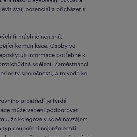
evit svůj potenciál a přicházet s
ých firmách je nejasná,
bějící komunikace. Osoby ve
eposkytují informace potřebné k
rotichůdná sdělení. Zaměstnanci
priority společnosti, a to vede ke
vního prostředí je tvrdá
ráce může vedení podporovat
tomu, že kolegové v sobě navzájem
o typ soupeření nejenže brzdí