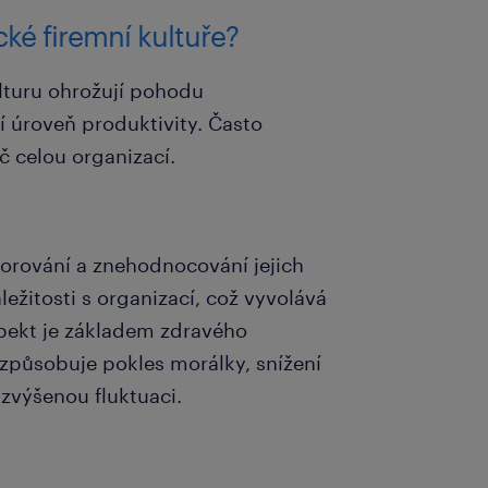
cké firemní kultuře?
ulturu ohrožují pohodu
í úroveň produktivity. Často
íč celou organizací.
orování a znehodnocování jejich
žitosti s organizací, což vyvolává
spekt je základem zdravého
 způsobuje pokles morálky, snížení
 zvýšenou fluktuaci.