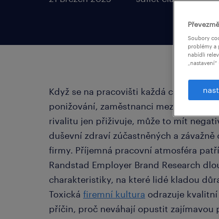
Převezmě
Soubory coo
problémy a 
nabídli rele
„nastavení“ 
nast
Když se na pracovišti každá chyba stáv
ponižování, zaměstnanci mezi sebou nez
rivalitu jen přiživuje, může to mít negat
duševní zdraví zúčastněných a závažně 
firmy. Příjemná pracovní atmosféra pat
Randstad Employer Brand Research dlou
charakteristiky, na které lidé kladou dů
Toxická
firemní kultura
odrazuje kvalitní
příčin, proč neváhají opustit zajímavou p