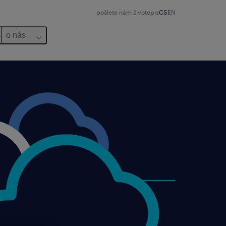
pošlete nám životopis
CS
EN
o nás