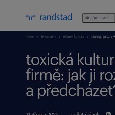
hledám práci
home
hr novinky
firemni kultura
toxická kultura v
toxická kultu
firmě: jak ji 
a předcházet
21 Březen 2025
sdílet článek: