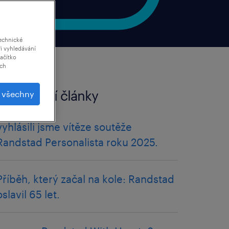
echnické
i vyhledávání
lačítko
ich
související články
t všechny
vyhlásili jsme vítěze soutěže
Randstad Personalista roku 2025.
Příběh, který začal na kole: Randstad
oslavil 65 let.