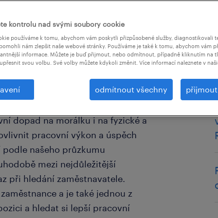
te kontrolu nad svými soubory cookie
kie používáme k tomu, abychom vám poskytli přizpůsobené služby, diagnostikovali t
pomohli nám zlepšit naše webové stránky. Používáme je také k tomu, abychom vám př
vantnější informace. Můžete je buď přijmout, nebo odmítnout, případně kliknutím na t
upřesnit svou volbu. Své volby můžete kdykoli změnit. Více informací naleznete v naš
avení
odmítnout všechny
přijmou
á předmětem kritiky nebo
dravě soutěží a vedení jejich
ivní dopad na morálku i na fyzické a
ovlivnit pracovní výkon a úspěch
ří podle našeho průzkumu
hodobě mezi nejdůležitější
raz při hledání zaměstnavatele.
 zaměstnance a je také jednou z
ozici a hledat si lepší pracovní