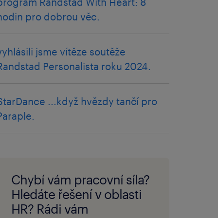
program Randstad With Heart: 8
hodin pro dobrou věc.
vyhlásili jsme vítěze soutěže
Randstad Personalista roku 2024.
StarDance ...když hvězdy tančí pro
Paraple.
Chybí vám pracovní síla?
Hledáte řešení v oblasti
HR? Rádi vám