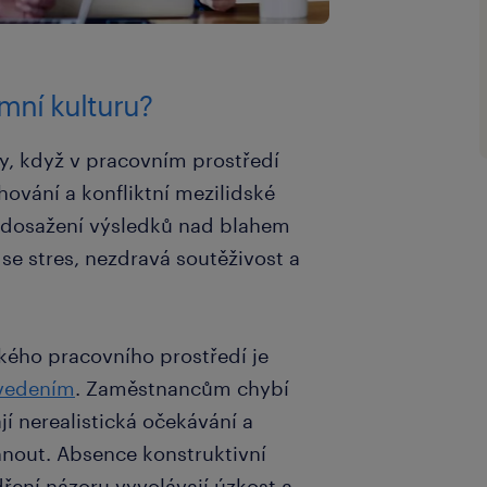
emní kulturu?
y, když v pracovním prostředí
ování a konfliktní mezilidské
a dosažení výsledků nad blahem
se stres, nezdravá soutěživost a
kého pracovního prostředí je
 vedením
. Zaměstnancům chybí
í nerealistická očekávání a
áhnout. Absence konstruktivní
ření názoru vyvolávají úzkost a