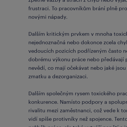
frustraci. To pracovníkům brání plně proj
novými nápady.
Dalším kritickým prvkem v mnoha toxick
nejednoznačná nebo dokonce zcela chy
vedoucích pozicích podřízeným často n
dobrému výkonu práce nebo předávají p
nevědí, co mají očekávat nebo jaké jsou 
zmatku a dezorganizaci.
Dalším společným rysem toxického praco
konkurence. Namísto podpory a spolup
rivalitu mezi zaměstnanci, což vede k 
vidí spíše protivníky než spojence. Tent