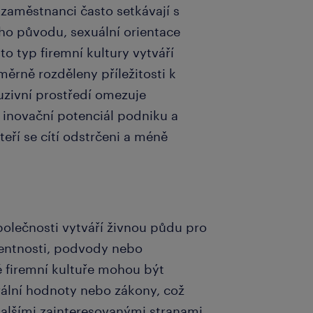
zaměstnanci často setkávají s
ho původu, sexuální orientace
to typ firemní kultury vytváří
ěrně rozděleny příležitosti k
uzivní prostředí omezuje
 inovační potenciál podniku a
ří se cítí odstrčeni a méně
olečnosti vytváří živnou půdu pro
rentnosti, podvody nebo
é firemní kultuře mohou být
ální hodnoty nebo zákony, což
dalšími zainteresovanými stranami.