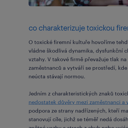
co charakterizuje toxickou fir
O toxické firemní kultuře hovoříme tehd
vládne škodlivá dynamika, dysfunkční ch
vztahy. V takové firmě převažuje tlak n
zaměstnanců a vytváří se prostředí, kde 
neúcta stávají normou.
Jedním z charakteristických znaků toxic
nedostatek důvěry mezi zaměstnanci a
podpora ze strany nadřízených, kteří maj
stanovují cíle, jichž se téměř nedá dos
zpětné vazby a strach z chyb nebo vyjád