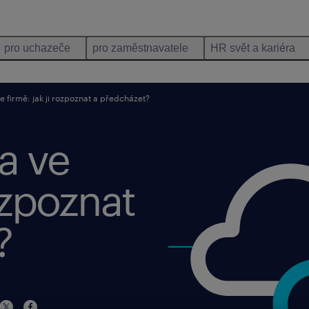
pro uchazeče
pro zaměstnavatele
HR svět a kariéra
e firmě: jak ji rozpoznat a předcházet?
ra ve
rozpoznat
?