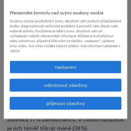
Převezměte kontrolu nad svými soubory cookie
Soubory cookie používáme k tomu, abychom vám poskytli přizpůsobené
služby, diagnostikovali technické problémy a pomohli nám zlepšit naše
webové stránky. Používáme je také k tomu, abychom vám při
vyhledávání nabídli relevantnější informace. Můžete je buď přijmout,
nebo odmítnout, případně kliknutím na tlačítko „nastavení“ upřesnit
svou volbu. Své volby můžete kdykoli změnit. Více informací naleznete v
našich
nastavení
Rekordně nízká je podle průzkumu
odmítnout všechny
Workmonitor 2025 zejména důvěra českých
zaměstnanců ve vedení firem. Zatímco
přijmout všechny
v globálním měřítku důvěřuje vedení svého
podniku 77 % zaměstnanců, v České republice
je jich téměř třikrát méně (28 %).