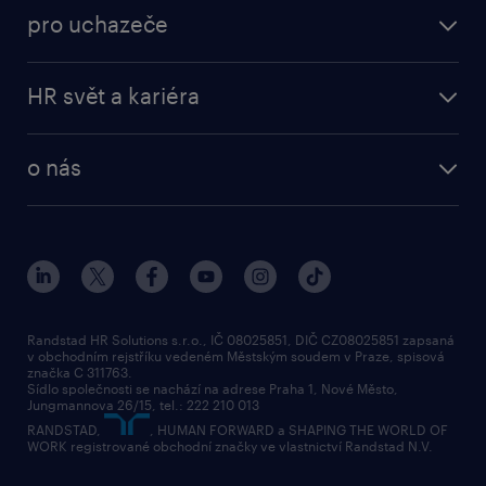
pro uchazeče
HR svět a kariéra
o nás
Randstad HR Solutions s.r.o., IČ 08025851, DIČ CZ08025851 zapsaná
v obchodním rejstříku vedeném Městským soudem v Praze, spisová
značka C 311763.
Sídlo společnosti se nachází na adrese Praha 1, Nové Město,
Jungmannova 26/15, tel.: 222 210 013
RANDSTAD,
, HUMAN FORWARD a SHAPING THE WORLD OF
WORK registrované obchodní značky ve vlastnictví Randstad N.V.