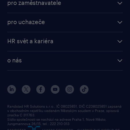
navštivte www.randstad.cz.
pro zaměstnavatele
práce v Amazon
operational
brigády
pro uchazeče
professional
poslat životopis
operational
naše služby
vyberte si zaměstnavatele
HR svět a kariéra
professional
poptávka
employer brand research
o nás
průzkumy randstad
o randstad
HR novinky
náš příbeh
karierní poradna
tiskové zprávy
společenská odpovědnost
Randstad HR Solutions s.r.o., IČ 08025851, DIČ CZ08025851 zapsaná
v obchodním rejstříku vedeném Městským soudem v Praze, spisová
přidej se k nám
značka C 311763.
Sídlo společnosti se nachází na adrese Praha 1, Nové Město,
Jungmannova 26/15, tel.: 222 210 013
kontakty & pobočky