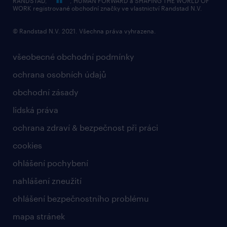
RANDSTAD,
, HUMAN FORWARD a SHAPING THE WORLD OF
bezpečnostní politika
WORK registrované obchodní značky ve vlastnictví Randstad N.V.
© Randstad N.V. 2021. Všechna práva vyhrazena.
všeobecné obchodní podmínky
ochrana osobních údajů
obchodní zásady
lidská práva
ochrana zdraví & bezpečnost při práci
cookies
ohlášení pochybení
nahlášení zneužití
ohlášení bezpečnostního problému
mapa stránek