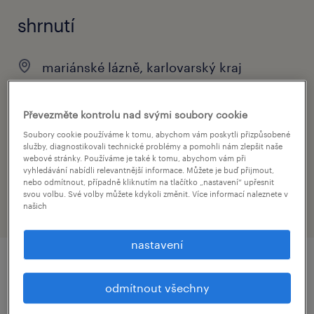
shrnutí
mariánské lázně, karlovarský kraj
stálý úvazek
Převezměte kontrolu nad svými soubory cookie
Soubory cookie používáme k tomu, abychom vám poskytli přizpůsobené
služby, diagnostikovali technické problémy a pomohli nám zlepšit naše
obor
webové stránky. Používáme je také k tomu, abychom vám při
vyhledávání nabídli relevantnější informace. Můžete je buď přijmout,
zdravotnictví a sociální péče
nebo odmítnout, případně kliknutím na tlačítko „nastavení“ upřesnit
svou volbu. Své volby můžete kdykoli změnit. Více informací naleznete v
našich
nastavení
detail nabídky
odmítnout všechny