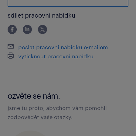
diagnostika a léčba pacientů v rámci
sdílet pracovní nabídku
ambulantního provozu
práce v jednosměnném provozu od 07:00
do 15:30
poslat pracovní nabídku e-mailem
možnost zapojení do služeb lékařské
vytisknout pracovní nabídku
pohotovostní služby pro dospělé nebo do
činnosti na lůžkové části
co vám nabídneme
ozvěte se nám.
jsme tu proto, abychom vám pomohli
nadstandardní mzdové ohodnocení
zodpovědět vaše otázky.
pracovní dobu od 7:00 do 15:30