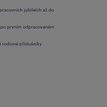
pracovních jubileích až do
ní po prvním odpracovaném
i rodinné příslušníky
 nebo praxi na obdobné
vé dokumentaci,
mostatnost při práci,