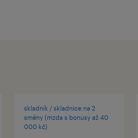
Pokud si chcete prohlédnout komple
pozic, navštivte www.randstad.cz.
skladník / skladnice na 2
směny (mzda s bonusy až 40
000 kč)