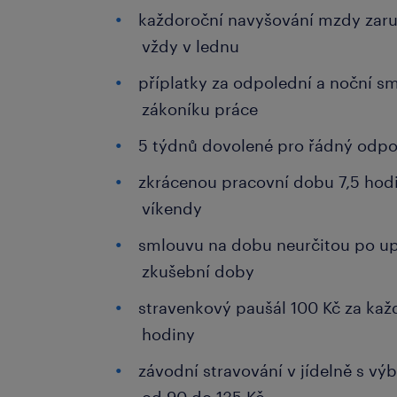
každoroční navyšování mzdy zaru
vždy v lednu
příplatky za odpolední a noční s
zákoníku práce
5 týdnů dovolené pro řádný odp
zkrácenou pracovní dobu 7,5 hod
víkendy
smlouvu na dobu neurčitou po up
zkušební doby
stravenkový paušál 100 Kč za ka
hodiny
závodní stravování v jídelně s vý