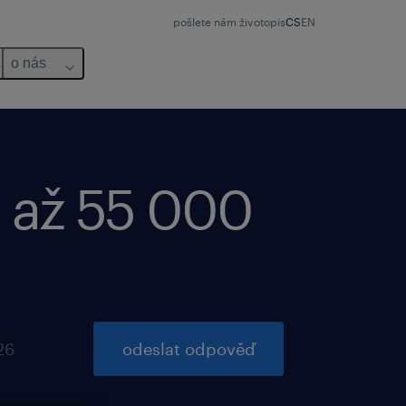
pošlete nám životopis
CS
EN
o nás
- až 55 000
26
odeslat odpověď