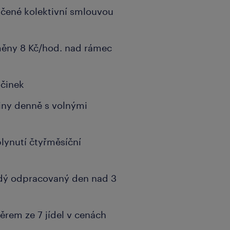
čené kolektivní smlouvou
měny 8 Kč/hod. nad rámec
očinek
iny denně s volnými
lynutí čtyřměsíční
ždý odpracovaný den nad 3
běrem ze 7 jídel v cenách