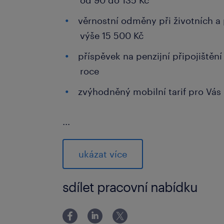
od 90 do 135 Kč
věrnostní odměny při životních a 
výše 15 500 Kč
příspěvek na penzijní připojiště
roce
zvýhodněný mobilní tarif pro Vás 
...
co od vás očekáváme
vzdělání ve strojírenském oboru
ukázat více
pozici (systém Tulus výhodou),
sdílet pracovní nabídku
spolehlivou orientaci ve výkreso
manuální zručnost, pečlivost a sa