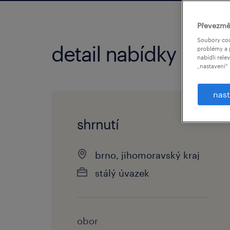
Převezmě
Soubory coo
detail nabídky
problémy a 
nabídli rele
„nastavení“ 
nast
shrnutí
brno, jihomoravský kraj
stálý úvazek
obor