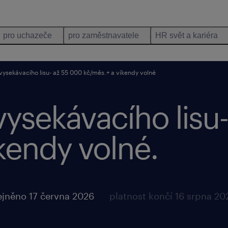
pro uchazeče
pro zaměstnavatele
HR svět a kariéra
vysekávacího lisu- až 55 000 kč/měs.+ a víkendy volné
vysekávacího lisu
kendy volné.
ejněno 17 června 2026
platnost končí 16 srpna 20