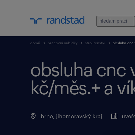
hledám práci
domů
pracovní nabídky
strojírenství
obsluha cnc 
obsluha cnc 
kč/měs.+ a ví
brno, jihomoravský kraj
uveř