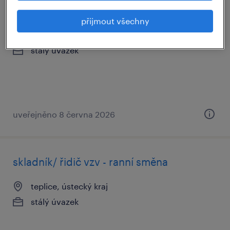
řidič vzv rožnov m/ž
přijmout všechny
rožnov pod radhoštěm, zlínský kraj
stálý úvazek
uveřejněno 8 června 2026
skladník/ řidič vzv - ranní směna
teplice, ústecký kraj
stálý úvazek