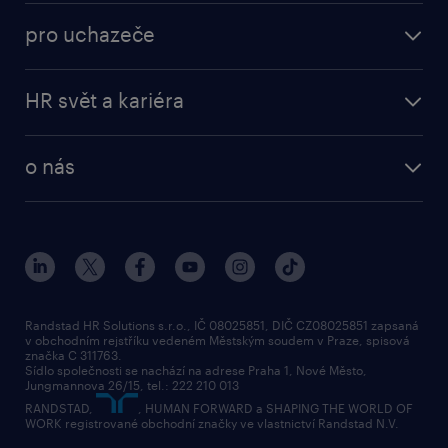
operational
brigády
pro uchazeče
professional
poslat životopis
operational
naše služby
vyberte si zaměstnavatele
HR svět a kariéra
professional
poptávka
employer brand research
o nás
průzkumy randstad
o randstad
HR novinky
náš příbeh
karierní poradna
tiskové zprávy
společenská odpovědnost
Randstad HR Solutions s.r.o., IČ 08025851, DIČ CZ08025851 zapsaná
v obchodním rejstříku vedeném Městským soudem v Praze, spisová
přidej se k nám
značka C 311763.
Sídlo společnosti se nachází na adrese Praha 1, Nové Město,
Jungmannova 26/15, tel.: 222 210 013
kontakty & pobočky
RANDSTAD,
, HUMAN FORWARD a SHAPING THE WORLD OF
bezpečnostní politika
WORK registrované obchodní značky ve vlastnictví Randstad N.V.