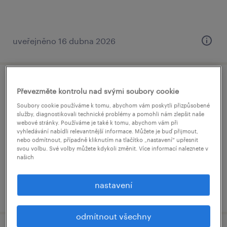
uveřejněno 16 dubna 2026
řidič/ka vzv, operátor/ka skladu - mzda až
Převezměte kontrolu nad svými soubory cookie
45 000 kč
Soubory cookie používáme k tomu, abychom vám poskytli přizpůsobené
služby, diagnostikovali technické problémy a pomohli nám zlepšit naše
webové stránky. Používáme je také k tomu, abychom vám při
ostrava, moravskoslezský kraj
vyhledávání nabídli relevantnější informace. Můžete je buď přijmout,
nebo odmítnout, případně kliknutím na tlačítko „nastavení“ upřesnit
stálý úvazek
svou volbu. Své volby můžete kdykoli změnit. Více informací naleznete v
našich
nastavení
uveřejněno 4 března 2026
odmítnout všechny