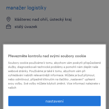
manažer logistiky
klášterec nad ohří, ústecký kraj
stálý úvazek
Převezměte kontrolu nad svými soubory cookie
uveřejněno 15 června 2026
Soubory cookie používáme k tomu, abychom vám poskytli přizpůsobené
služby, diagnostikovali technické problémy a pomohli nám zlepšit naše
webové stránky. Používáme je také k tomu, abychom vám při
vyhledávání nabídli relevantnější informace. Můžete je buď přijmout,
manažer správy těžké techniky a údržby
nebo odmítnout, případně kliknutím na tlačítko „nastavení“ upřesnit
svou volbu. Své volby můžete kdykoli změnit. Více informací naleznete v
ploch
našich
praha, hlavní město praha
nastavení
stálý úvazek