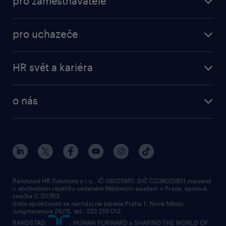
pro zaměstnavatele
práce v Amazon
operational
brigády
pro uchazeče
professional
poslat životopis
operational
naše služby
vyberte si zaměstnavatele
HR svět a kariéra
professional
poptávka
employer brand research
o nás
průzkumy randstad
o randstad
HR novinky
náš příbeh
karierní poradna
tiskové zprávy
společenská odpovědnost
Randstad HR Solutions s.r.o., IČ 08025851, DIČ CZ08025851 zapsaná
v obchodním rejstříku vedeném Městským soudem v Praze, spisová
přidej se k nám
značka C 311763.
Sídlo společnosti se nachází na adrese Praha 1, Nové Město,
Jungmannova 26/15, tel.: 222 210 013
kontakty & pobočky
RANDSTAD,
, HUMAN FORWARD a SHAPING THE WORLD OF