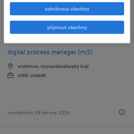
odmítnout všechny
uveřejněno 28 července 2026
přijmout všechny
digital process manager (m/ž)
vratimov, moravskoslezský kraj
stálý úvazek
uveřejněno 29 června 2026