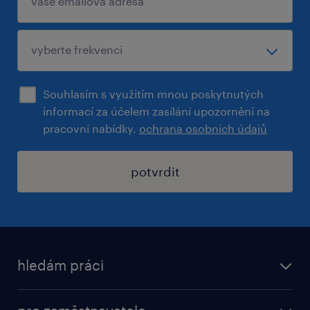
Souhlasím s využitím mnou poskytnutých
informací za účelem zasílání upozornění na
pracovní nabídky.
ochrana osobních údajů
potvrdit
hledám práci
nabídky práce