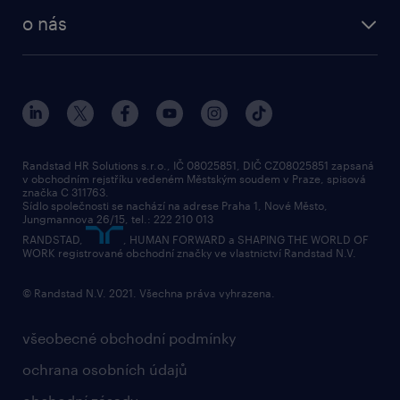
employer brand research
o nás
průzkumy randstad
o randstad
HR novinky
náš příbeh
karierní poradna
tiskové zprávy
společenská odpovědnost
Randstad HR Solutions s.r.o., IČ 08025851, DIČ CZ08025851 zapsaná
v obchodním rejstříku vedeném Městským soudem v Praze, spisová
přidej se k nám
značka C 311763.
Sídlo společnosti se nachází na adrese Praha 1, Nové Město,
Jungmannova 26/15, tel.: 222 210 013
kontakty & pobočky
RANDSTAD,
, HUMAN FORWARD a SHAPING THE WORLD OF
bezpečnostní politika
WORK registrované obchodní značky ve vlastnictví Randstad N.V.
© Randstad N.V. 2021. Všechna práva vyhrazena.
všeobecné obchodní podmínky
ochrana osobních údajů