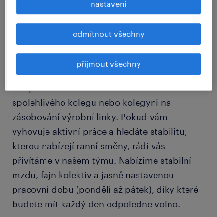
nastavení
detail nabídky
odmítnout všechny
Pevný pracovní režim a volné víkendy? V
Brně-Slatině to jde.
přijmout všechny
Pro provoz v Brně-Slatině hledáme
spolehlivého kolegu nebo kolegyni na
zásobování výrobní linky. Pokud vám
vyhovuje aktivní práce a hledáte stabilitu,
kterou nabízejí ranní směny, rádi vás
přivítáme v našem týmu. Nabízíme stabilní
mzdu, fajn kolektiv a jasně nastavenou
pracovní dobu (pondělí až pátek), díky které
budete mít každý den odpoledne volno.