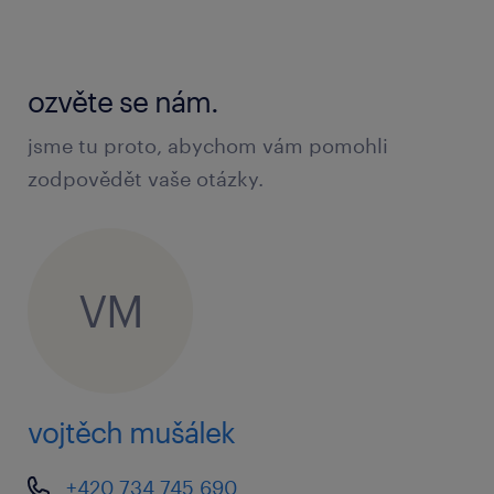
úklid obalového materiálu a odvoz
odpadu
ozvěte se nám.
co vám nabídneme
jsme tu proto, abychom vám pomohli
zodpovědět vaše otázky.
mzda až 33 700 Kč (základ 30 120 Kč +
bonus 1 000 Kč + stravenky)
stravenkový paušál 129 Kč za každý
VM
odpracovaný den
jistotu ranní směny PO–PÁ 6:00 – 14:30
5 týdnů dovolené a volné víkendy
vojtěch mušálek
příplatky 25 % za případné přesčasy
+420 734 745 690