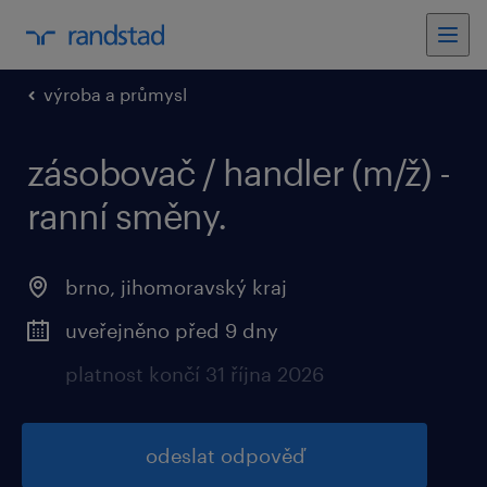
výroba a průmysl
zásobovač / handler (m/ž) -
ranní směny.
brno, jihomoravský kraj
uveřejněno před 9 dny
platnost končí 31 října 2026
odeslat odpověď