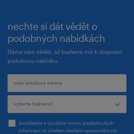
Pokud si chcete prohlédnout kompletní
nechte si dát vědět o
nabídku otevřených pozic,
navštivte www.randstad.cz.
podobných nabídkách
Dáme vám vědět, až budeme mít k dispozici
podobnou nabídku.
Souhlasím s využitím mnou poskytnutých
informací za účelem zasílání upozornění na