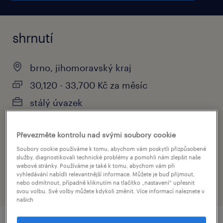
shrnutí
brno, jihomoravský kraj
30,120 - 33,700 Kč za měsíc
stálý úvazek
Převezměte kontrolu nad svými soubory cookie
obor
Soubory cookie používáme k tomu, abychom vám poskytli přizpůsobené
služby, diagnostikovali technické problémy a pomohli nám zlepšit naše
výroba a průmysl
webové stránky. Používáme je také k tomu, abychom vám při
vyhledávání nabídli relevantnější informace. Můžete je buď přijmout,
nebo odmítnout, případně kliknutím na tlačítko „nastavení“ upřesnit
svou volbu. Své volby můžete kdykoli změnit. Více informací naleznete v
našich