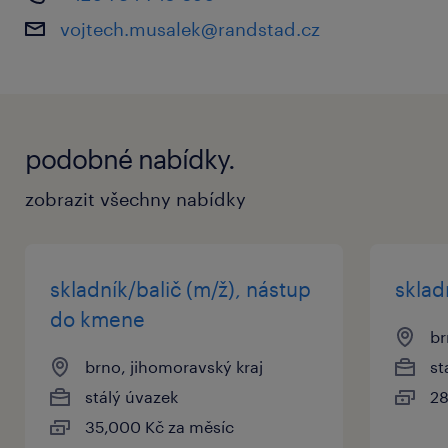
stabilní zaměstnání na hlavní pracovní
vojtech.musalek@randstad.cz
poměr (HPP)
co od vás očekáváme
podobné nabídky.
dobrou fyzickou kondici (práce je v
pohybu)
zobrazit všechny nabídky
základy na PC
spolehlivost a samostatnost
skladník/balič (m/ž), nástup
sklad
zkušenosti s VZV jsou výhodou
do kmene
br
proaktivní přístup, logické myšlení,
brno, jihomoravský kraj
st
rychlost a přesnost
stálý úvazek
28
35,000 Kč za měsíc