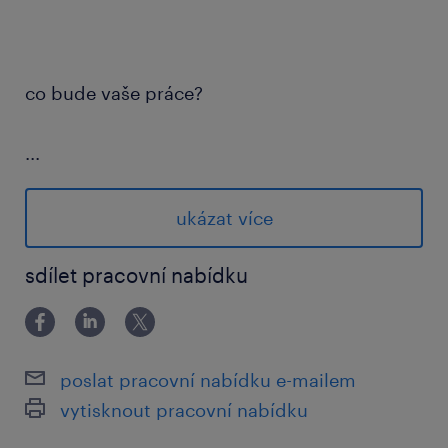
co bude vaše práce?
...
zásobování výrobní linky a odvoz
hotových výrobků
ukázat více
práce s ručním paletovým vozíkem a
sdílet pracovní nabídku
manipulace s krabicemi
jednoduchá obsluha PC – tisk štítků pro
výrobu
poslat pracovní nabídku e-mailem
kontrola, zda má linka správný materiál ve
vytisknout pracovní nabídku
správný čas