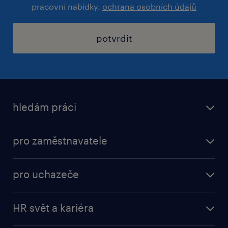
pracovní nabídky.
ochrana osobních údajů
potvrdit
hledám práci
nabídky práce
pro zaměstnavatele
práce v Amazon
operational
brigády
pro uchazeče
professional
poslat životopis
operational
naše služby
vyberte si zaměstnavatele
HR svět a kariéra
professional
poptávka