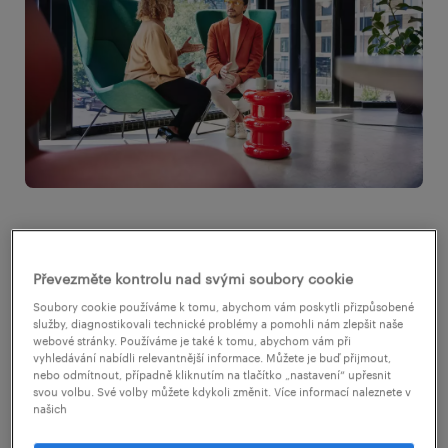
Deset nejlepších otázek, které
Převezměte kontrolu nad svými soubory cookie
můžete položit při pracovním
Soubory cookie používáme k tomu, abychom vám poskytli přizpůsobené
pohovoru:
služby, diagnostikovali technické problémy a pomohli nám zlepšit naše
webové stránky. Používáme je také k tomu, abychom vám při
vyhledávání nabídli relevantnější informace. Můžete je buď přijmout,
Jaké otázky je tedy vhodné klást na
nebo odmítnout, případně kliknutím na tlačítko „nastavení“ upřesnit
svou volbu. Své volby můžete kdykoli změnit. Více informací naleznete v
pohovorech, abyste se plně připravili na
našich
cestu, která vás v nové práci čeká, a zároveň