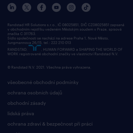
Randstad HR Solutions s.r.o., IČ 08025851, DIČ CZ08025851 zapsaná
v obchodním rejstříku vedeném Městským soudem v Praze, spisová
značka C 311763.
Sídlo společnosti se nachází na adrese Praha 1, Nové Město,
Jungmannova 26/15, tel.: 222 210 013
RANDSTAD,
, HUMAN FORWARD a SHAPING THE WORLD OF
WORK registrované obchodní značky ve vlastnictví Randstad N.V.
© Randstad N.V. 2021. Všechna práva vyhrazena.
všeobecné obchodní podmínky
ochrana osobních údajů
obchodní zásady
lidská práva
ochrana zdraví & bezpečnost při práci