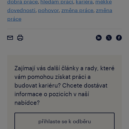
dobrá práce
hledám práci
kariéra
měkké
dovednosti
pohovor
změna práce
změna
práce
Zajímají vás další články a rady, které
vám pomohou získat práci a
budovat kariéru? Chcete dostávat
informace o pozicích v naší
nabídce?
přihlaste se k odběru