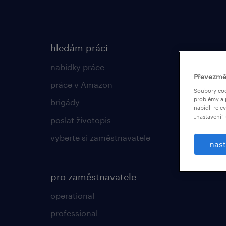
hledám práci
nabídky práce
Převezmě
práce v Amazon
Soubory coo
problémy a 
brigády
nabídli rele
„nastavení“ 
poslat životopis
vyberte si zaměstnavatele
nast
pro zaměstnavatele
operational
professional