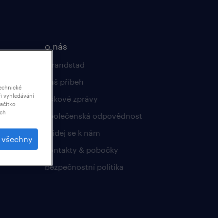
o nás
o randstad
náš příbeh
echnické
i vyhledávání
tiskové zprávy
lačítko
ich
společenská odpovědnost
přidej se k nám
t všechny
kontakty & pobočky
bezpečnostní politika