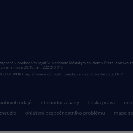
 zapsaná v obchodním rejstříku vedeném Městským soudem v Praze, spisová z
 Jungmannova 26/15, tel.: 222 210 013
OF WORK registrované obchodní značky ve vlastnictví Randstad N.V.
sobních údajů
obchodní zásady
lidská práva
och
zneužití
ohlášení bezpečnostního problému
mapa st