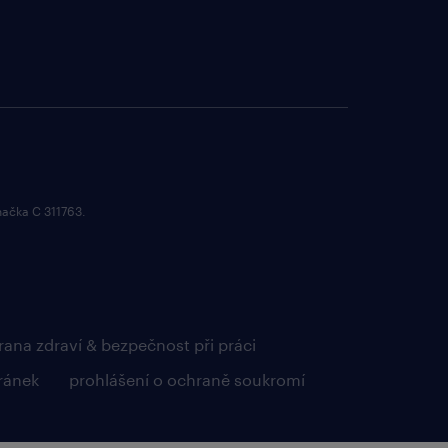
načka C 311763.
rana zdraví & bezpečnost při práci
ránek
prohlášení o ochraně soukromí