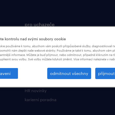
pro uchazeče
operational
te kontrolu nad svými soubory cookie
professional
kie používáme k tomu, abychom vám poskytli přizpůsobené služby, diagnostikovali t
pomohli nám zlepšit naše webové stránky. Používáme je také k tomu, abychom vám př
vantnější informace. Můžete je buď přijmout, nebo odmítnout, případně kliknutím na t
upřesnit svou volbu. Své volby můžete kdykoli změnit. Více informací naleznete v naš
HR svět a kariéra
employer brand research
avení
odmítnout všechny
přijmou
průzkumy randstad
HR novinky
karierní poradna