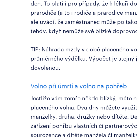
den. To platí i pro případy, že k lékaři d
prarodiče (a to i rodiče a prarodiče man
ale uvádí, že zaměstnanec může po tak
tehdy, když nemůže své blízké doprovo
TIP: Náhrada mzdy v době placeného vol
průměrného výdělku. Výpočet je stejný 
dovolenou.
Volno při úmrtí a volno na pohřeb
Jestliže vám zemře někdo blízký, máte 
placeného volna. Dva dny můžete využít
manželky, druha, družky nebo dítěte. D
zařízení pohřbu vlastních či partnerovýc
sourozence a dítěte manžela či manžel