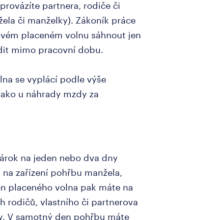
oprovázíte partnera, rodiče či
žela či manželky). Zákoník práce
ovém placeném volnu sáhnout jen
dit mimo pracovní dobu.
na se vyplácí podle výše
jako u náhrady mzdy za
nárok na jeden nebo dva dny
 na zařízení pohřbu manžela,
en placeného volna pak máte na
h rodičů, vlastního či partnerova
ky. V samotný den pohřbu máte