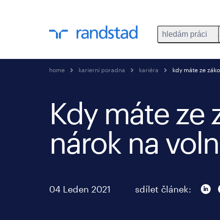
hledám práci
home
karierní poradna
kariéra
kdy máte ze záko
Kdy máte ze 
nárok na vol
04 Leden 2021
sdílet článek: