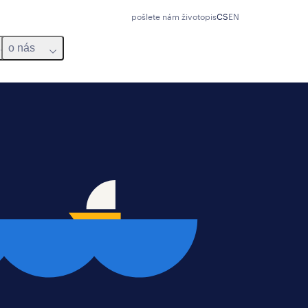
pošlete nám životopis
CS
EN
o nás