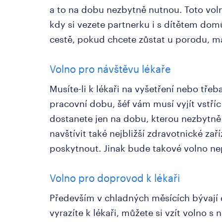
a to na dobu nezbytně nutnou. Toto voln
kdy si vezete partnerku i s dítětem domů
cestě, pokud chcete zůstat u porodu, m
Volno pro návštěvu lékaře
Musíte-li k lékaři na vyšetření nebo tře
pracovní dobu, šéf vám musí vyjít vstří
dostanete jen na dobu, kterou nezbytně 
navštívit také nejbližší zdravotnické za
poskytnout. Jinak bude takové volno ne
Volno pro doprovod k lékaři
Především v chladných měsících bývají 
vyrazíte k lékaři, můžete si vzít volno 