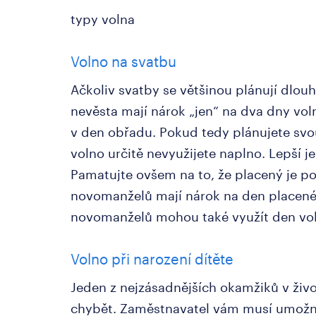
typy volna
Volno na svatbu
Ačkoliv svatby se většinou plánují dlou
nevěsta mají nárok „jen“ na dva dny vol
v den obřadu. Pokud tedy plánujete svo
volno určitě nevyužijete naplno. Lepší je 
Pamatujte ovšem na to, že placený je p
novomanželů mají nárok na den placené
novomanželů mohou také využít den vol
Volno při narození dítěte
Jeden z nejzásadnějších okamžiků v živo
chybět. Zaměstnavatel vám musí umožni