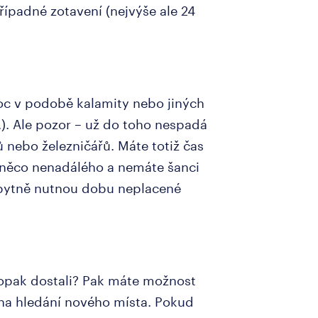
řípadné zotavení (nejvýše ale 24
oc v podobě kalamity nebo jiných
). Ale pozor – už do toho nespadá
 nebo železničářů. Máte totiž čas
dí něco nenadálého a nemáte šanci
zbytně nutnou dobu neplacené
naopak dostali? Pak máte možnost
 na hledání nového místa. Pokud