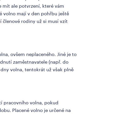
 mít ale potvrzení, které vám
é volno mají v den pohřbu ještě
 členové rodiny už si musí vzít
olna, ovšem neplaceného. Jiné je to
odnutí zaměstnavatele (např. do
 dny volna, tentokrát už však plně
tí pracovního volna, pokud
obu. Placené volno je určené na