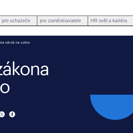
pro uchazeče
pro zaměstnavatele
HR svět a kariéra
na nárok na volno
zákona
no