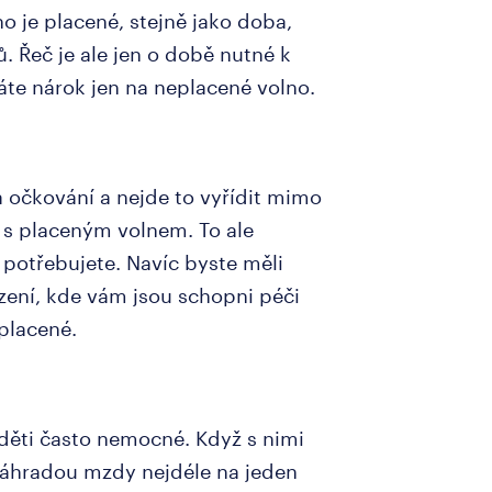
o je placené, stejně jako doba,
. Řeč je ale jen o době nutné k
áte nárok jen na neplacené volno.
ba očkování a nejde to vyřídit mimo
c s placeným volnem. To ale
potřebujete. Navíc byste měli
řízení, kde vám jsou schopni péči
placené.
děti často nemocné. Když s nimi
s náhradou mzdy nejdéle na jeden