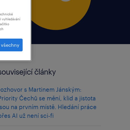
echnické
i vyhledávání
lačítko
ich
t všechny
související články
rozhovor s Martinem Jánským:
Priority Čechů se mění, klid a jistota
jsou na prvním místě. Hledání práce
přes AI už není sci-fi