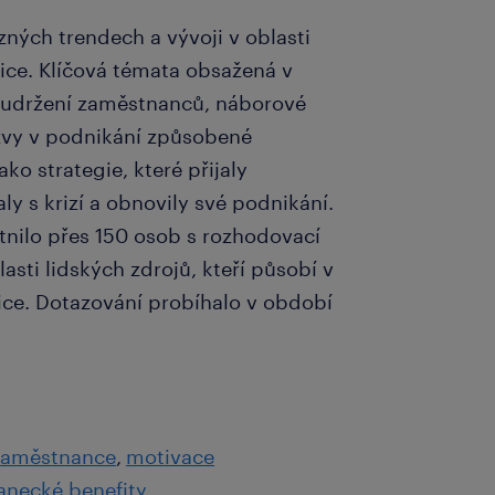
zných trendech a vývoji v oblasti
ice. Klíčová témata obsažená v
 a udržení zaměstnanců, náborové
výzvy v podnikání způsobené
o strategie, které přijaly
ly s krizí a obnovily své podnikání.
nilo přes 150 osob s rozhodovací
sti lidských zdrojů, kteří působí v
ce. Dotazování probíhalo v období
 zaměstnance
motivace
necké benefity