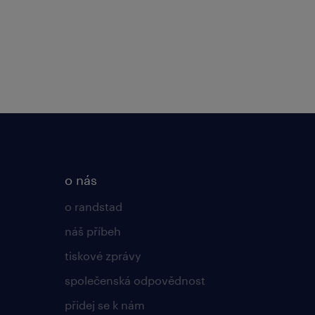
o nás
o randstad
náš příbeh
tiskové zprávy
společenská odpovědnost
přidej se k nám