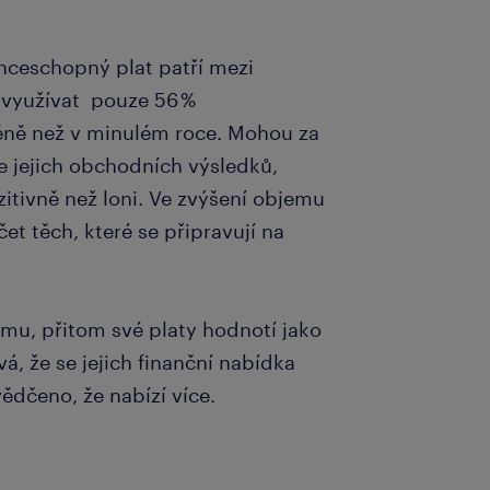
nceschopný plat patří mezi
” využívat pouze 56 %
éně než v minulém roce. Mohou za
je jejich obchodních výsledků,
itivně než loni. Ve zvýšení objemu
et těch, které se připravují na
umu, přitom své platy hodnotí jako
á, že se jejich finanční nabídka
vědčeno, že nabízí více.