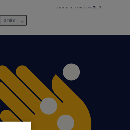
pošlete nám životopis
CS
EN
o nás