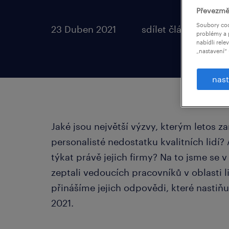
Převezmě
Soubory coo
23 Duben 2021
sdílet článek:
problémy a 
nabídli rele
„nastavení“ 
nast
Jaké jsou největší výzvy, kterým letos z
personalisté nedostatku kvalitních lidí? A
týkat právě jejich firmy? Na to jsme s
zeptali vedoucích pracovníků v oblasti 
přinášíme jejich odpovědi, které nastiňu
2021.