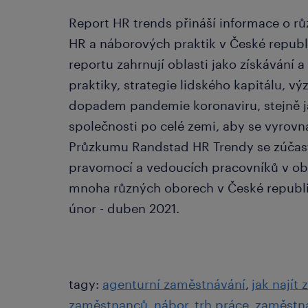
Report HR trends přináší informace o rů
HR a náborových praktik v České republ
reportu zahrnují oblasti jako získávání
praktiky, strategie lidského kapitálu, 
dopadem pandemie koronaviru, stejně jak
společnosti po celé zemi, aby se vyrovna
Průzkumu Randstad HR Trendy se zúčast
pravomocí a vedoucích pracovníků v obla
mnoha různých oborech v České republi
únor - duben 2021.
tagy:
agenturní zaměstnávání
jak najít
zaměstnanců
nábor
trh práce
zaměstna