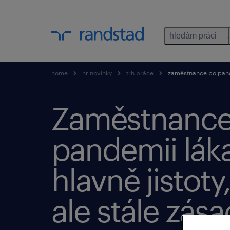
hledám práci
home
hr novinky
trh práce
zaměstnance po pandemi
Zaměstnance
pandemii láka
hlavně jistoty,
ale stále zása