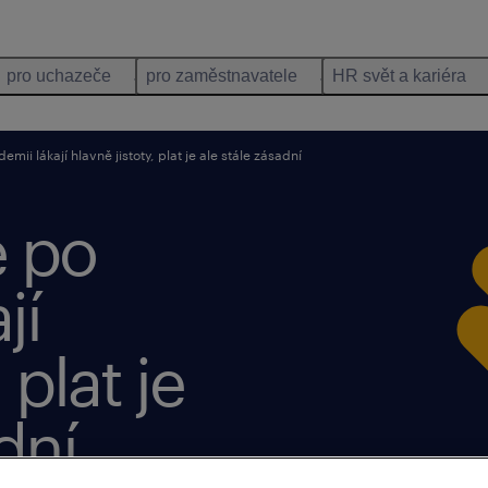
pro uchazeče
pro zaměstnavatele
HR svět a kariéra
i lákají hlavně jistoty, plat je ale stále zásadní
 po
jí
 plat je
dní