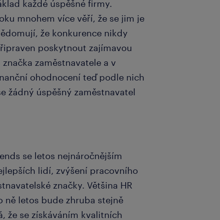
základ každé úspěšné firmy.
ku mnohem více věří, že se jim je
uvědomují, že konkurence nikdy
 připraven poskytnout zajímavou
á značka zaměstnavatele a v
inanční ohodnocení teď podle nich
 se žádný úspěšný zaměstnavatel
ends se letos nejnáročnějším
lepších lidí, zvýšení pracovního
tnavatelské značky. Většina HR
pro ně letos bude zhruba stejně
, že se získáváním kvalitních