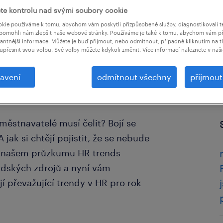
te kontrolu nad svými soubory cookie
kie používáme k tomu, abychom vám poskytli přizpůsobené služby, diagnostikovali t
pomohli nám zlepšit naše webové stránky. Používáme je také k tomu, abychom vám př
vantnější informace. Můžete je buď přijmout, nebo odmítnout, případně kliknutím na t
upřesnit svou volbu. Své volby můžete kdykoli změnit. Více informací naleznete v naš
avení
odmítnout všechny
přijmou
aměstnavatelé musí čelit? Bojí se
 jak si chtějí pojistit, že se nebude
e v našem průzkumu HR trends
lidských zdrojů a nyní vám
jí převažující trendy v HR pro rok