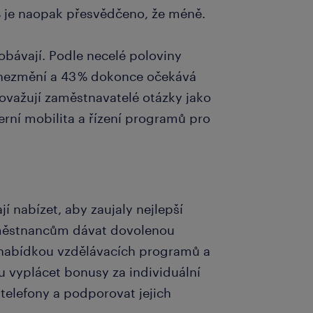
% je naopak přesvědčeno, že méně.
obávají. Podle necelé poloviny
nezmění a 43 % dokonce očekává
považují zaměstnavatelé otázky jako
terní mobilita a řízení programů pro
jí nabízet, aby zaujaly nejlepší
zaměstnancům dávat dovolenou
í s nabídkou vzdělávacích programů a
u vyplácet bonusy za individuální
telefony a podporovat jejich