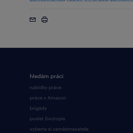
hledám práci
nabídky práce
práce v Amazon
brigády
poslat životopis
vyberte si zaměstnavatele