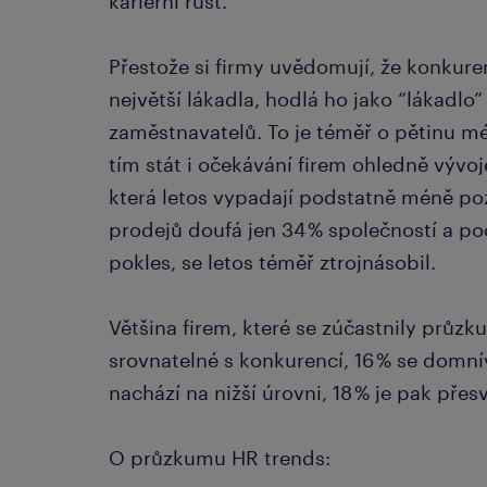
kariérní růst.
Přestože si firmy uvědomují, že konkure
největší lákadla, hodlá ho jako “lákadlo
zaměstnavatelů. To je téměř o pětinu m
tím stát i očekávání firem ohledně vývo
která letos vypadají podstatně méně poz
prodejů doufá jen 34 % společností a poč
pokles, se letos téměř ztrojnásobil.
Většina firem, které se zúčastnily průzk
srovnatelné s konkurencí, 16 % se domnív
nachází na nižší úrovni, 18 % je pak přes
O průzkumu HR trends: