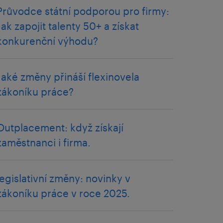
Průvodce státní podporou pro firmy:
Jak zapojit talenty 50+ a získat
konkurenční výhodu?
Jaké změny přináší flexinovela
zákoníku práce?
Outplacement: když získají
zaměstnanci i firma.
legislativní změny: novinky v
zákoníku práce v roce 2025.