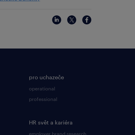
pro uchazeče
operational
professional
HR svět a kariéra
employer brand research