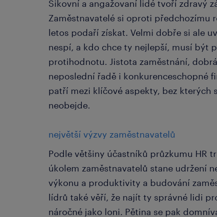
Šikovní a angažovaní lidé tvoří zdravý 
Zaměstnavatelé si oproti předchozímu ro
letos podaří získat. Velmi dobře si ale 
nespí, a kdo chce ty nejlepší, musí být
protihodnotu. Jistota zaměstnání, dobr
neposlední řadě i konkurenceschopné f
patří mezi klíčové aspekty, bez kterých
neobejde.
největší výzvy zaměstnavatelů
Podle většiny účastníků průzkumu HR tr
úkolem zaměstnavatelů stane udržení nej
výkonu a produktivity a budování zaměs
lídrů také věří, že najít ty správné lidi 
náročné jako loni. Pětina se pak domnívá