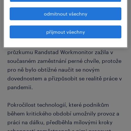
odmítnout všechny
přijmout všechny
Více jak pětina respondentů našeho
průzkumu Randstad Workmonitor zažila v
současném zaměstnání perné chvíle, protože
pro ně bylo obtížné naučit se novým
dovednostem a přizpůsobit se realitě práce v
pandemii.
Pokročilost technologií, které podnikům
během kritického období umožnily provoz a
práci na dálku, předběhla mílovými kroky