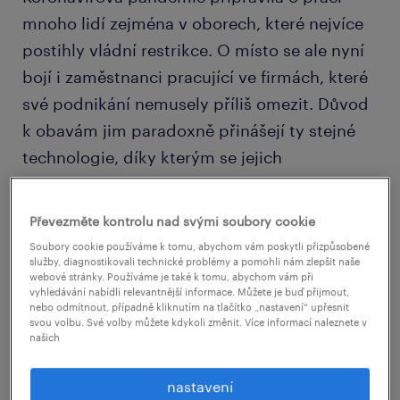
mnoho lidí zejména v oborech, které nejvíce
postihly vládní restrikce. O místo se ale nyní
bojí i zaměstnanci pracující ve firmách, které
své podnikání nemusely příliš omezit. Důvod
k obavám jim paradoxně přinášejí ty stejné
technologie, díky kterým se jejich
zaměstnavatel dokázal během krize udržet na
nohou a vyhnout propouštění.
Převezměte kontrolu nad svými soubory cookie
Soubory cookie používáme k tomu, abychom vám poskytli přizpůsobené
služby, diagnostikovali technické problémy a pomohli nám zlepšit naše
webové stránky. Používáme je také k tomu, abychom vám při
vyhledávání nabídli relevantnější informace. Můžete je buď přijmout,
nebo odmítnout, případně kliknutím na tlačítko „nastavení“ upřesnit
svou volbu. Své volby můžete kdykoli změnit. Více informací naleznete v
našich
nastavení