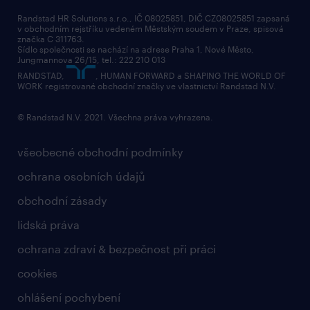
Randstad HR Solutions s.r.o., IČ 08025851, DIČ CZ08025851 zapsaná
v obchodním rejstříku vedeném Městským soudem v Praze, spisová
značka C 311763.
Sídlo společnosti se nachází na adrese Praha 1, Nové Město,
Jungmannova 26/15, tel.: 222 210 013
RANDSTAD,
, HUMAN FORWARD a SHAPING THE WORLD OF
WORK registrované obchodní značky ve vlastnictví Randstad N.V.
© Randstad N.V. 2021. Všechna práva vyhrazena.
všeobecné obchodní podmínky
ochrana osobních údajů
obchodní zásady
lidská práva
ochrana zdraví & bezpečnost při práci
cookies
ohlášení pochybení