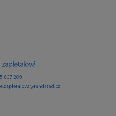
vat si práci samostatně –
 z domova.
ost se státními
ními.
 zapletalová
, reagujte prosím na tento
5 837 209
pověď, budeme Vás
ie.zapletalova@randstad.cz
růběhu.
s kontaktovat.