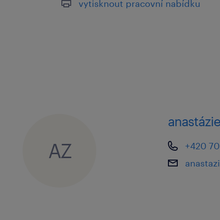
vytisknout pracovní nabídku
práce.
samostatnost: schopnost organizo
po zapracování budete fungovat
velkou výhodou: předchozí zkušen
zakázkami nebo výběrovými říze
anastázie
jak se přihlásit
Pokud Vás tato nabídka práce zaujala
AZ
+420 70
inzerát. Jakmile dostaneme Vaši od
anastaz
kontaktovat a informovat o dalším p
Máte doplňující otázky? Neváhejte ná