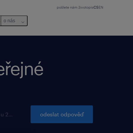
pošlete nám životopis
CS
EN
o nás
eřejné
platnost končí 29 listopadu 2026
odeslat odpověď