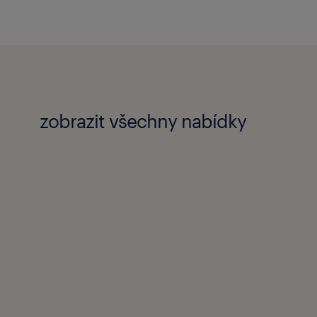
ovém řízení a těšíme se
zobrazit všechny nabídky
tní nabídku otevřených