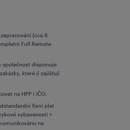
 zapracování (cca 6
mpletní Full Remote
: společnost disponuje
akázky, které jí zajišťují
ovat na HPP i IČO.
dstandardní fixní plat
azykové vybavenosti +
 komunikováno na