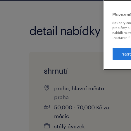
Převezmě
Soubory coo
detail nabídky
problémy a 
nabídli rele
„nastavení“ 
nast
shrnutí
praha, hlavní město
praha
50,000 - 70,000 Kč za
měsíc
stálý úvazek