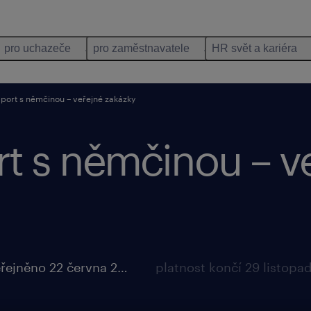
pro uchazeče
pro zaměstnavatele
HR svět a kariéra
port s němčinou – veřejné zakázky
t s němčinou – v
uveřejněno 22 června 2026