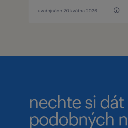
uveřejněno 20 května 2026
nechte si dát
podobných n