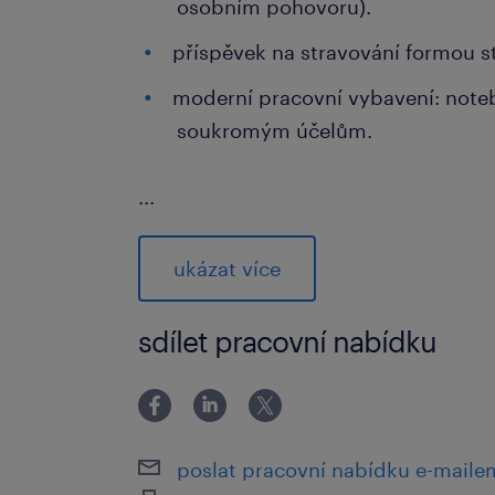
osobním pohovoru).
příspěvek na stravování formou 
moderní pracovní vybavení: noteb
soukromým účelům.
...
co od vás očekáváme
němčina na vynikající úrovni: sc
ukázat více
bez problému číst právní/smluvní
výběrového řízení je praktické ově
sdílet pracovní nabídku
osobnost „Puntičkář“: bystrost, or
dodržování zadání jsou pro tuto r
digitální nadšenec: pokročilá znal
poslat pracovní nabídku e-maile
využívání moderních AI nástrojů 