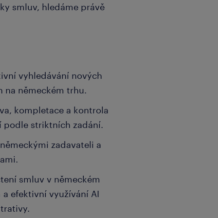
dky smluv, hledáme právě
ktivní vyhledávání nových
ích na německém trhu.
va, kompletace a kontrola
podle striktních zadání.
 německými zadavateli a
kami.
 čtení smluv v německém
 a efektivní využívání AI
trativy.