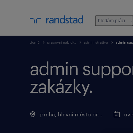
hledám práci
domů
pracovní nabídky
administrativa
admin sup
admin suppor
zakázky.
praha, hlavní město praha